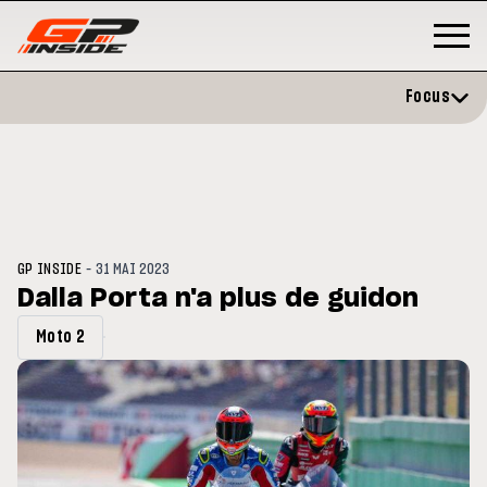
Focus
-
GP INSIDE
31 MAI 2023
Dalla Porta n'a plus de guidon
Moto 2
GP
MOTOGP
/ MOTO GP
 évite l'opération et vise un
Doublé Trackhouse en Sprint
r en septembre