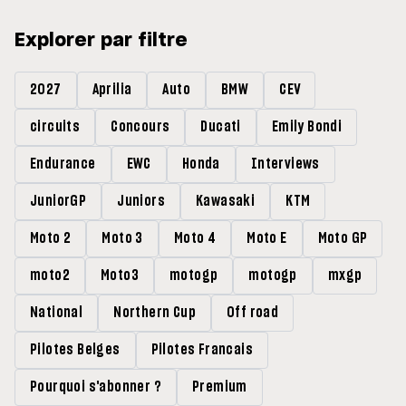
Explorer par filtre
2027
Aprilia
Auto
BMW
CEV
circuits
Concours
Ducati
Emily Bondi
Endurance
EWC
Honda
Interviews
JuniorGP
Juniors
Kawasaki
KTM
Moto 2
Moto 3
Moto 4
Moto E
Moto GP
moto2
Moto3
motogp
motogp
mxgp
National
Northern Cup
Off road
Pilotes Belges
Pilotes Francais
Pourquoi s'abonner ?
Premium