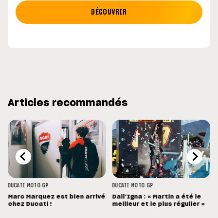
DÉCOUVRIR
Articles recommandés
DUCATI
MOTO GP
DUCATI
MOTO GP
Marc Marquez est bien arrivé
Dall'Igna : « Martin a été le
chez Ducati !
meilleur et le plus régulier »