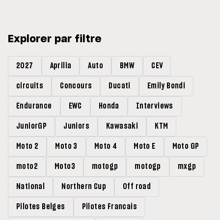
Explorer par filtre
2027
Aprilia
Auto
BMW
CEV
circuits
Concours
Ducati
Emily Bondi
Endurance
EWC
Honda
Interviews
JuniorGP
Juniors
Kawasaki
KTM
Moto 2
Moto 3
Moto 4
Moto E
Moto GP
moto2
Moto3
motogp
motogp
mxgp
National
Northern Cup
Off road
Pilotes Belges
Pilotes Francais