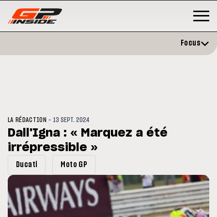
Focus
-
LA RÉDACTION
13 SEPT. 2024
Dall'Igna : « Marquez a été
irrépressible »
GP
MOTO GP
stone : Horaires et
Zarco évite l'opération et vise 
Ducati
Moto GP
amme du GP de Grande-
retour en septembre
gne