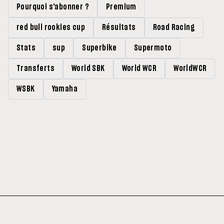
Pourquoi s'abonner ?
Premium
red bull rookies cup
Résultats
Road Racing
Stats
sup
Superbike
Supermoto
Transferts
World SBK
World WCR
WorldWCR
WSBK
Yamaha