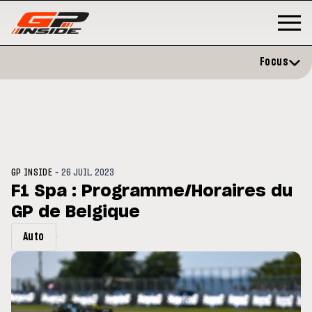
Focus
-
GP INSIDE
26 JUIL. 2023
F1 Spa : Programme/Horaires du
GP de Belgique
GP
MOTO GP
rstone : Horaires et
Zarco évite l'opération et vise
Auto
amme du GP de Grande-
retour en septembre
agne