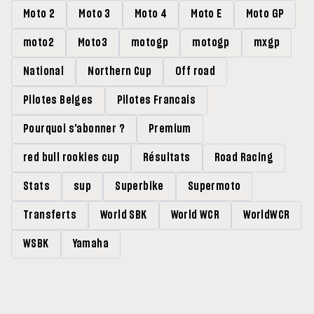
Moto 2
Moto 3
Moto 4
Moto E
Moto GP
moto2
Moto3
motogp
motogp
mxgp
National
Northern Cup
Off road
Pilotes Belges
Pilotes Francais
Pourquoi s'abonner ?
Premium
red bull rookies cup
Résultats
Road Racing
Stats
sup
Superbike
Supermoto
Transferts
World SBK
World WCR
WorldWCR
WSBK
Yamaha