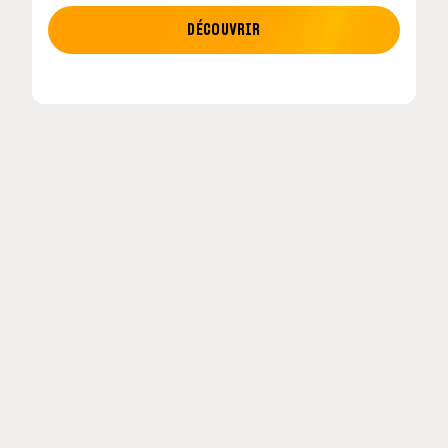
MOTO GP
DÉCOUVRIR
tour en
MotoGP : les cinq constructeurs signent un
accord historique pour 2027-2031