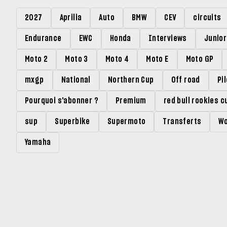
2027
Aprilia
Auto
BMW
CEV
circuits
Endurance
EWC
Honda
Interviews
Junio
Moto 2
Moto 3
Moto 4
Moto E
Moto GP
mxgp
National
Northern Cup
Off road
Pi
Pourquoi s'abonner ?
Premium
red bull rookies c
sup
Superbike
Supermoto
Transferts
Wo
Yamaha