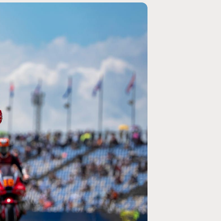
MOTO GP
ogramme du GP de
Zarco évite l'opération et vise un re
septembre