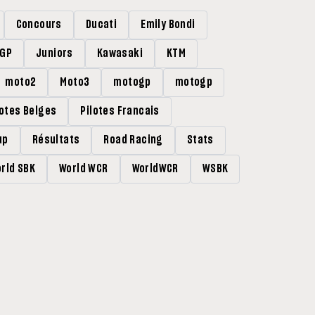
Concours
Ducati
Emily Bondi
rGP
Juniors
Kawasaki
KTM
moto2
Moto3
motogp
motogp
lotes Belges
Pilotes Francais
up
Résultats
Road Racing
Stats
rld SBK
World WCR
WorldWCR
WSBK