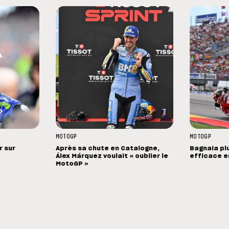
MOTOGP
MOTOGP
r sur
Après sa chute en Catalogne,
Bagnaia pl
Álex Márquez voulait « oublier le
efficace e
MotoGP »