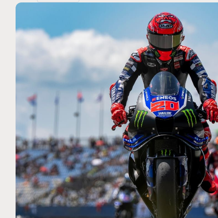
MOTO GP
 Ce club spécial dans
Silverstone : Horaires et Pr
arquez
Grande-Bretagne