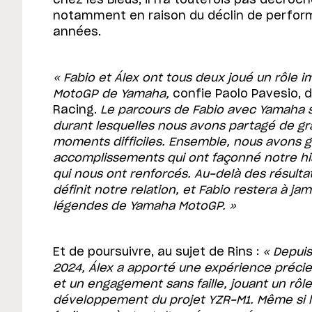
notamment en raison du déclin de perfor
années.
« Fabio et Álex ont tous deux joué un rôle i
MotoGP de Yamaha,
confie Paolo Pavesio, 
Racing.
Le parcours de Fabio avec Yamaha s
durant lesquelles nous avons partagé de gr
moments difficiles. Ensemble, nous avons g
accomplissements qui ont façonné notre his
qui nous ont renforcés. Au-delà des résultat
définit notre relation, et Fabio restera à jam
légendes de Yamaha MotoGP. »
Et de poursuivre, au sujet de Rins :
« Depui
2024, Álex a apporté une expérience précie
et un engagement sans faille, jouant un rôl
développement du projet YZR-M1. Même si l