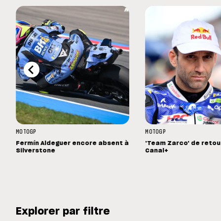
MOTOGP
MOTOGP
Fermín Aldeguer encore absent à
'Team Zarco' de retou
Silverstone
Canal+
Explorer par filtre