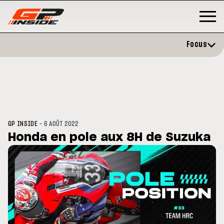
Focus
-
GP INSIDE
6 AOÛT 2022
Honda en pole aux 8H de Suzuka
P
MOTO GP
stone : Horaires et
Zarco évite l'opération et vise 
amme du GP de Grande-
retour en septembre
gne