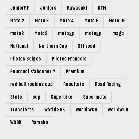
JuniorGP
Juniors
Kawasaki
KTM
Moto 2
Moto 3
Moto 4
Moto E
Moto GP
moto2
Moto3
motogp
motogp
mxgp
National
Northern Cup
Off road
Pilotes Belges
Pilotes Francais
Pourquoi s'abonner ?
Premium
red bull rookies cup
Résultats
Road Racing
Stats
sup
Superbike
Supermoto
Transferts
World SBK
World WCR
WorldWCR
WSBK
Yamaha