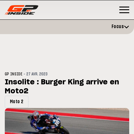
Focus
-
GP INSIDE
27 AVR. 2023
Insolite : Burger King arrive en
Moto2
P
MOTO GP
stone : Horaires et
Zarco évite l'opération et vise 
Moto 2
amme du GP de Grande-
retour en septembre
gne