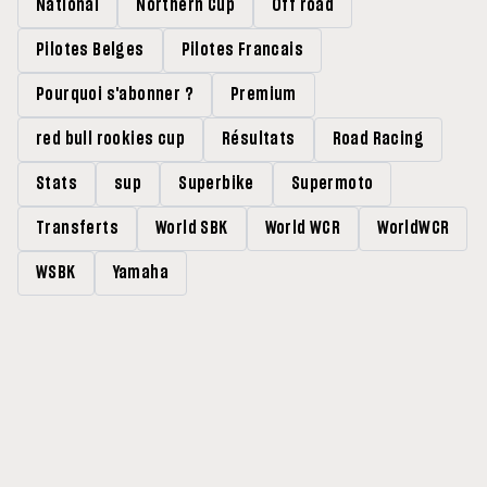
National
Northern Cup
Off road
Pilotes Belges
Pilotes Francais
Pourquoi s'abonner ?
Premium
red bull rookies cup
Résultats
Road Racing
Stats
sup
Superbike
Supermoto
Transferts
World SBK
World WCR
WorldWCR
WSBK
Yamaha