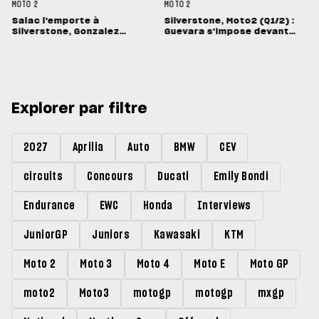
MOTO 2
MOTO 2
Salac l'emporte à
Silverstone, Moto2 (Q1/2) :
Silverstone, Gonzalez
Guevara s'impose devant
s'arrête un tour trop tôt
Lopez
Explorer par filtre
2027
Aprilia
Auto
BMW
CEV
circuits
Concours
Ducati
Emily Bondi
Endurance
EWC
Honda
Interviews
JuniorGP
Juniors
Kawasaki
KTM
Moto 2
Moto 3
Moto 4
Moto E
Moto GP
moto2
Moto3
motogp
motogp
mxgp