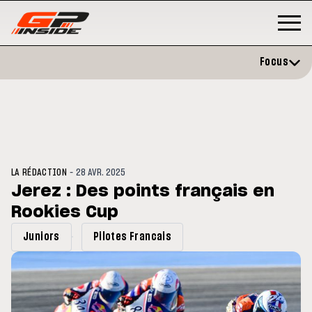
Focus
-
LA RÉDACTION
28 AVR. 2025
Jerez : Des points français en
Rookies Cup
GP
MOTO GP
stone : Horaires et
Zarco évite l'opération et vise 
Juniors
Pilotes Francais
amme du GP de Grande-
retour en septembre
gne