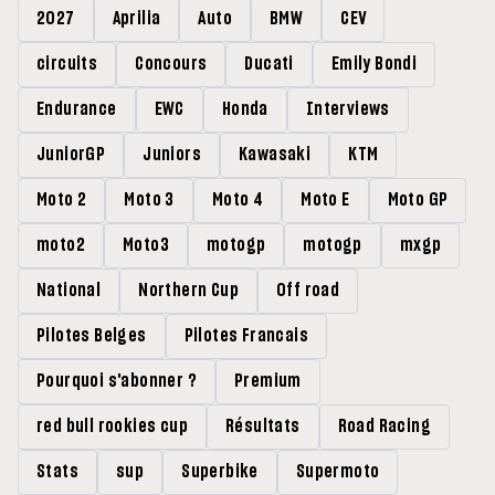
2027
Aprilia
Auto
BMW
CEV
circuits
Concours
Ducati
Emily Bondi
Endurance
EWC
Honda
Interviews
JuniorGP
Juniors
Kawasaki
KTM
Moto 2
Moto 3
Moto 4
Moto E
Moto GP
moto2
Moto3
motogp
motogp
mxgp
National
Northern Cup
Off road
Pilotes Belges
Pilotes Francais
Pourquoi s'abonner ?
Premium
red bull rookies cup
Résultats
Road Racing
Stats
sup
Superbike
Supermoto