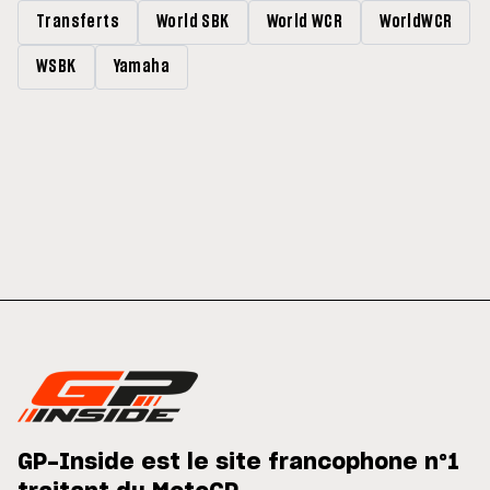
Transferts
World SBK
World WCR
WorldWCR
WSBK
Yamaha
GP-Inside est le site francophone n°1