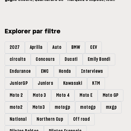
Français dans les points
Explorer par filtre
2027
Aprilia
Auto
BMW
CEV
circuits
Concours
Ducati
Emily Bondi
Endurance
EWC
Honda
Interviews
JuniorGP
Juniors
Kawasaki
KTM
Moto 2
Moto 3
Moto 4
Moto E
Moto GP
moto2
Moto3
motogp
motogp
mxgp
National
Northern Cup
Off road