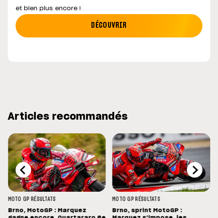
et bien plus encore !
DÉCOUVRIR
Articles recommandés
MOTO GP
RÉSULTATS
MOTO GP
RÉSULTATS
Brno, MotoGP : Marquez
Brno, sprint MotoGP :
gagne encore, Quartararo 6e
Marquez s'impose, les