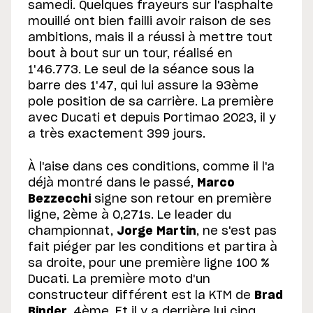
samedi. Quelques frayeurs sur l'asphalte
mouillé ont bien failli avoir raison de ses
ambitions, mais il a réussi à mettre tout
bout à bout sur un tour, réalisé en
1'46.773. Le seul de la séance sous la
barre des 1'47, qui lui assure la 93ème
pole position de sa carrière. La première
avec Ducati et depuis Portimao 2023, il y
a très exactement 399 jours.
À l'aise dans ces conditions, comme il l'a
déjà montré dans le passé,
Marco
Bezzecchi
signe son retour en première
ligne, 2ème à 0,271s. Le leader du
championnat,
Jorge Martin
, ne s'est pas
fait piéger par les conditions et partira à
sa droite, pour une première ligne 100 %
Ducati. La première moto d'un
constructeur différent est la KTM de
Brad
Binder
, 4ème. Et il y a derrière lui cinq