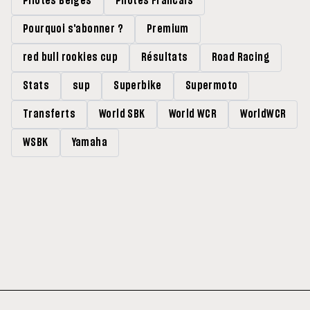
Pilotes Belges
Pilotes Francais
Pourquoi s'abonner ?
Premium
red bull rookies cup
Résultats
Road Racing
Stats
sup
Superbike
Supermoto
Transferts
World SBK
World WCR
WorldWCR
WSBK
Yamaha