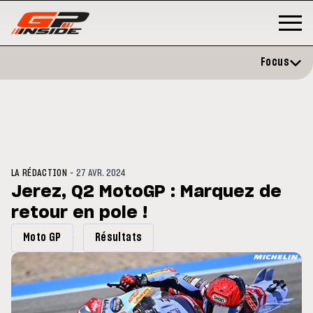
Focus
-
LA RÉDACTION
27 AVR. 2024
Jerez, Q2 MotoGP : Marquez de
retour en pole !
MOTO GP
 opéré avec succès de la
Silverstone : Horaires et
Moto GP
Résultats
ule droite à Madrid
Programme du GP de Grande-
Bretagne