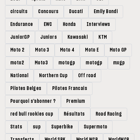
circuits
Concours
Ducati
Emily Bondi
Endurance
EWC
Honda
Interviews
JuniorGP
Juniors
Kawasaki
KTM
Moto 2
Moto 3
Moto 4
Moto E
Moto GP
moto2
Moto3
motogp
motogp
mxgp
National
Northern Cup
Off road
Pilotes Belges
Pilotes Francais
Pourquoi s'abonner ?
Premium
red bull rookies cup
Résultats
Road Racing
Stats
sup
Superbike
Supermoto
Transferts
World SBK
World WCR
WorldWCR