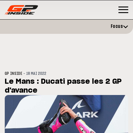
Focus
-
GP INSIDE
18 MAI 2022
Le Mans : Ducati passe les 2 GP
d'avance
P
MOTO GP
stone : Horaires et
Zarco évite l'opération et vise 
amme du GP de Grande-
retour en septembre
gne