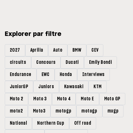
Explorer par filtre
2027
Aprilia
Auto
BMW
CEV
circuits
Concours
Ducati
Emily Bondi
Endurance
EWC
Honda
Interviews
JuniorGP
Juniors
Kawasaki
KTM
Moto 2
Moto 3
Moto 4
Moto E
Moto GP
moto2
Moto3
motogp
motogp
mxgp
National
Northern Cup
Off road