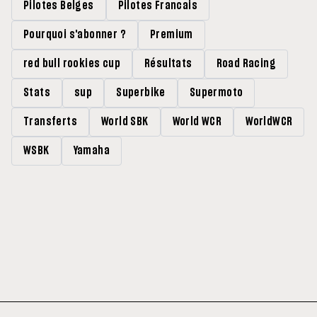
Pilotes Belges
Pilotes Francais
Pourquoi s'abonner ?
Premium
red bull rookies cup
Résultats
Road Racing
Stats
sup
Superbike
Supermoto
Transferts
World SBK
World WCR
WorldWCR
WSBK
Yamaha