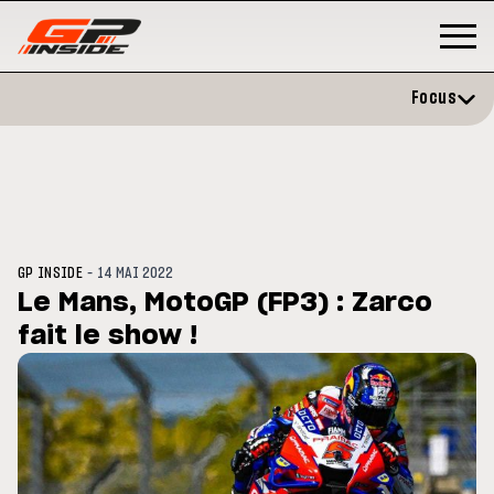
Focus
-
GP INSIDE
14 MAI 2022
Le Mans, MotoGP (FP3) : Zarco
fait le show !
P
MOTO GP
stone : Horaires et
Zarco évite l'opération et vise 
amme du GP de Grande-
retour en septembre
gne