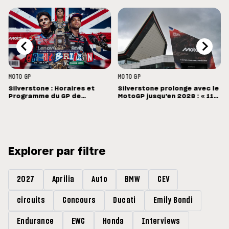
MOTO GP
MOTO GP
Silverstone : Horaires et
Silverstone prolonge avec le
Programme du GP de
MotoGP jusqu'en 2028 : « 11
Grande-Bretagne
vainqueurs différents en 11
Grands Prix »
Explorer par filtre
2027
Aprilia
Auto
BMW
CEV
circuits
Concours
Ducati
Emily Bondi
Endurance
EWC
Honda
Interviews