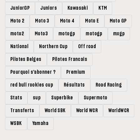
JuniorGP
Juniors
Kawasaki
KTM
Moto 2
Moto 3
Moto 4
Moto E
Moto GP
moto2
Moto3
motogp
motogp
mxgp
National
Northern Cup
Off road
Pilotes Belges
Pilotes Francais
Pourquoi s'abonner ?
Premium
red bull rookies cup
Résultats
Road Racing
Stats
sup
Superbike
Supermoto
Transferts
World SBK
World WCR
WorldWCR
WSBK
Yamaha