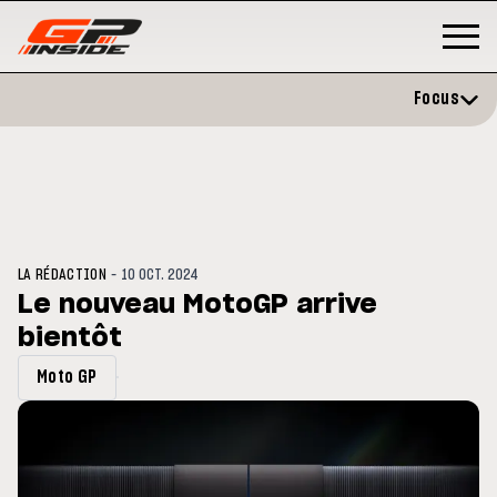
Focus
-
LA RÉDACTION
10 OCT. 2024
Le nouveau MotoGP arrive
bientôt
GP
MOTO GP
rstone : Horaires et
Zarco évite l'opération et vise
Moto GP
amme du GP de Grande-
retour en septembre
agne