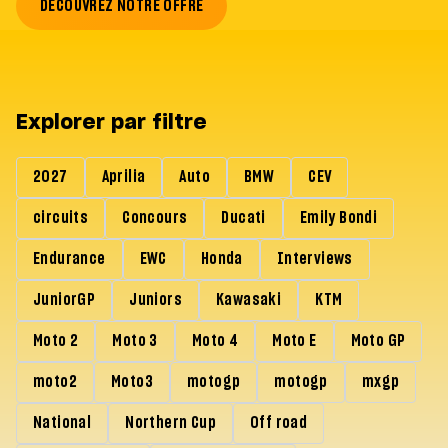
DÉCOUVREZ NOTRE OFFRE
Explorer par filtre
2027
Aprilia
Auto
BMW
CEV
circuits
Concours
Ducati
Emily Bondi
Endurance
EWC
Honda
Interviews
JuniorGP
Juniors
Kawasaki
KTM
Moto 2
Moto 3
Moto 4
Moto E
Moto GP
moto2
Moto3
motogp
motogp
mxgp
National
Northern Cup
Off road