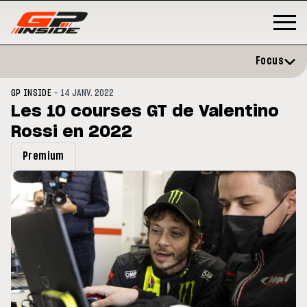
Focus
-
GP INSIDE
14 JANV. 2022
Les 10 courses GT de Valentino
Rossi en 2022
Premium
GP
MOTO GP
rstone : Horaires et
Zarco évite l'opération et vise
amme du GP de Grande-
retour en septembre
agne