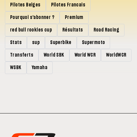
Pilotes Belges
Pilotes Francais
Pourquoi s'abonner ?
Premium
red bull rookies cup
Résultats
Road Racing
Stats
sup
Superbike
Supermoto
Transferts
World SBK
World WCR
WorldWCR
WSBK
Yamaha