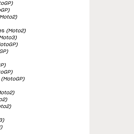
toGP)
oGP)
Moto2)
es
(Moto2)
Moto3)
otoGP)
GP)
P)
toGP)
(MotoGP)
oto2)
o2)
to2)
3)
)