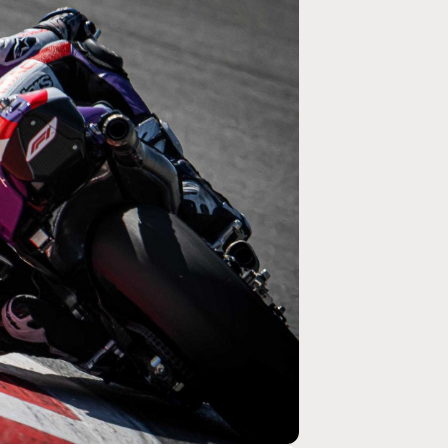
MOTO GP
ogramme du GP de
Zarco évite l'opération et vise un re
septembre