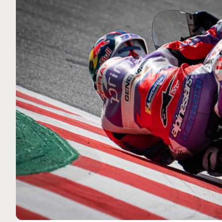
MOTO GP
 Ce club spécial dans
Silverstone : Horaires et Pr
arquez
Grande-Bretagne