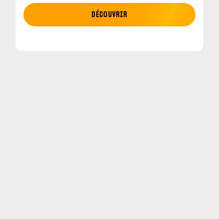
MOTO GP
DÉCOUVRIR
tour en
MotoGP : les cinq constructeurs signent un
accord historique pour 2027-2031