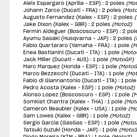
Aleix Espargaro (Aprilia – ESP) : 2 poles
(Mo
Johann Zarco (Ducati – FRA) : 2 poles
(Mot
Augusto Fernandez (Kalex – ESP) : 2 poles
(
Jake Dixon (Kalex – GBR) : 2 poles
(Moto2)
Fermin Aldeguer (Boscoscuro – ESP) : 2 pol
Ayumu Sasaki (Husqvarna – JAP) : 2 poles
(
Fabio Quartararo (Yamaha – FRA) : 1 pole
(M
Enea Bastianini (Ducati – ITA) : 1 pole
(Moto
Jack Miller (Ducati – AUS) : 1 pole
(MotoGP)
Marc Marquez (Honda – ESP) : 1 pole
(MotoG
Marco Bezzecchi (Ducati – ITA) : 1 pole
(Mo
Fabio di Giannantonio (Ducati – ITA) : 1 pole
Pedro Acosta (Kalex – ESP) : 1 pole
(Moto2)
Alonso Lopez (Boscoscuro – ESP) : 1 pole
(M
Somkiat Chantra (Kalex – THA) : 1 pole
(Mot
Cameron Beaubier (Kalex – USA) : 1 pole
(Mo
Sam Lowes (Kalex – GBR) : 1 pole
(Moto2)
Sergio Garcia (GasGas – ESP) : 1 pole
(Moto
Tatsuki Suzuki (Honda – JAP) : 1 pole
(Moto3
Diogo Moreira (KTM – BRA) : 1 pole
(Moto3)