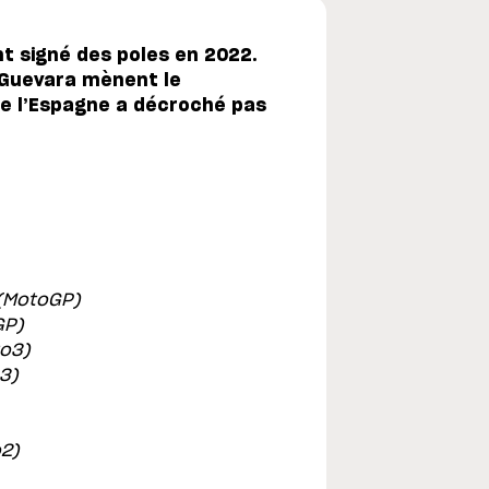
nt signé des poles en 2022.
 Guevara mènent le
ue l’Espagne a décroché pas
(MotoGP)
GP)
o3)
3)
2)