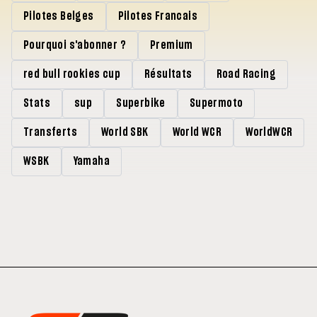
Pilotes Belges
Pilotes Francais
Pourquoi s'abonner ?
Premium
red bull rookies cup
Résultats
Road Racing
Stats
sup
Superbike
Supermoto
Transferts
World SBK
World WCR
WorldWCR
WSBK
Yamaha