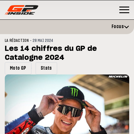
Focus
-
LA RÉDACTION
28 MAI 2024
Les 14 chiffres du GP de
Catalogne 2024
Moto GP
Stats
MOTO GP
MO
raires et
Zarco évite l'opération et vise un
Mo
P de Grande-
retour en septembre
si
20