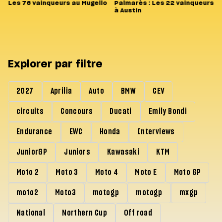
Les 76 vainqueurs au Mugello
Palmarès : Les 22 vainqueurs
à Austin
Explorer par filtre
2027
Aprilia
Auto
BMW
CEV
circuits
Concours
Ducati
Emily Bondi
Endurance
EWC
Honda
Interviews
JuniorGP
Juniors
Kawasaki
KTM
Moto 2
Moto 3
Moto 4
Moto E
Moto GP
moto2
Moto3
motogp
motogp
mxgp
National
Northern Cup
Off road