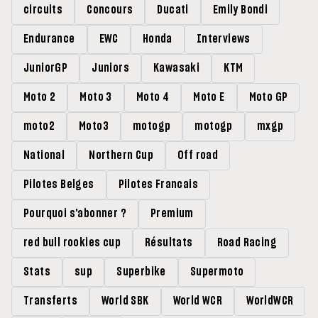
circuits
Concours
Ducati
Emily Bondi
Endurance
EWC
Honda
Interviews
JuniorGP
Juniors
Kawasaki
KTM
Moto 2
Moto 3
Moto 4
Moto E
Moto GP
moto2
Moto3
motogp
motogp
mxgp
National
Northern Cup
Off road
Pilotes Belges
Pilotes Francais
Pourquoi s'abonner ?
Premium
red bull rookies cup
Résultats
Road Racing
Stats
sup
Superbike
Supermoto
Transferts
World SBK
World WCR
WorldWCR