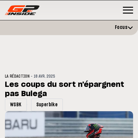
Focus
-
LA RÉDACTION
18 AVR. 2025
Les coups du sort n'épargnent
pas Bulega
GP
MOTO GP
rstone : Horaires et
Zarco évite l'opération et vise 
WSBK
Superbike
amme du GP de Grande-
retour en septembre
agne