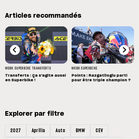
Articles recommandés
WSBK
SUPERBIKE
TRANSFERTS
WSBK
SUPERBIKE
Transferts : Ça s'agite aussi
Points : Razgatlioglu parti
en Superbike !
pour être triple champion ?
Explorer par filtre
2027
Aprilia
Auto
BMW
CEV