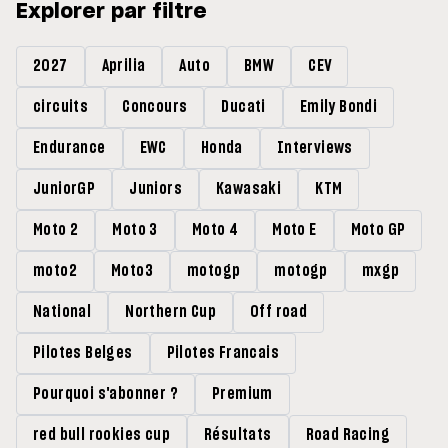
Explorer par filtre
2027
Aprilia
Auto
BMW
CEV
circuits
Concours
Ducati
Emily Bondi
Endurance
EWC
Honda
Interviews
JuniorGP
Juniors
Kawasaki
KTM
Moto 2
Moto 3
Moto 4
Moto E
Moto GP
moto2
Moto3
motogp
motogp
mxgp
National
Northern Cup
Off road
Pilotes Belges
Pilotes Francais
Pourquoi s'abonner ?
Premium
red bull rookies cup
Résultats
Road Racing