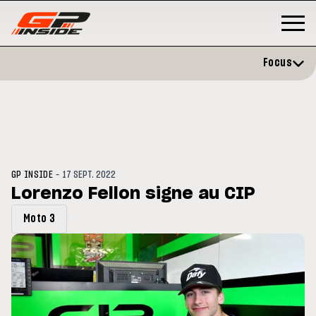
Focus
-
GP INSIDE
17 SEPT. 2022
Lorenzo Fellon signe au CIP
Moto 3
GP
MOTO GP
stone : Horaires et
Zarco évite l'opération et vise 
amme du GP de Grande-
retour en septembre
gne