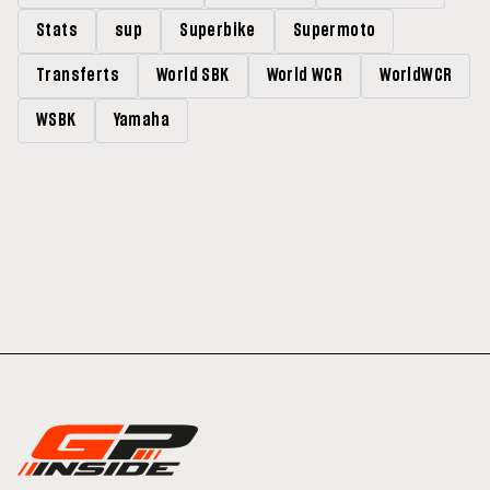
Stats
sup
Superbike
Supermoto
Transferts
World SBK
World WCR
WorldWCR
WSBK
Yamaha