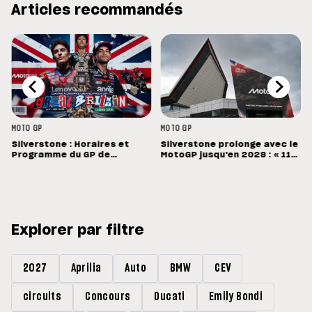
Articles recommandés
MOTO GP
MOTO GP
Silverstone : Horaires et
Silverstone prolonge avec le
Programme du GP de
MotoGP jusqu'en 2028 : « 11
Grande-Bretagne
vainqueurs différents en 11
Grands Prix »
Explorer par filtre
2027
Aprilia
Auto
BMW
CEV
circuits
Concours
Ducati
Emily Bondi