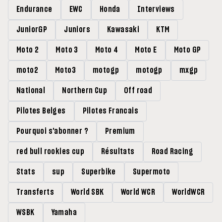
Endurance
EWC
Honda
Interviews
JuniorGP
Juniors
Kawasaki
KTM
Moto 2
Moto 3
Moto 4
Moto E
Moto GP
moto2
Moto3
motogp
motogp
mxgp
National
Northern Cup
Off road
Pilotes Belges
Pilotes Francais
Pourquoi s'abonner ?
Premium
red bull rookies cup
Résultats
Road Racing
Stats
sup
Superbike
Supermoto
Transferts
World SBK
World WCR
WorldWCR
WSBK
Yamaha