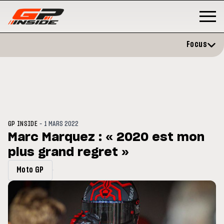
Focus
-
GP INSIDE
1 MARS 2022
Marc Marquez : « 2020 est mon
plus grand regret »
MOTO GP
MOTO
ires et
Zarco évite l'opération et vise un
Moto
Moto GP
de Grande-
retour en septembre
sign
202