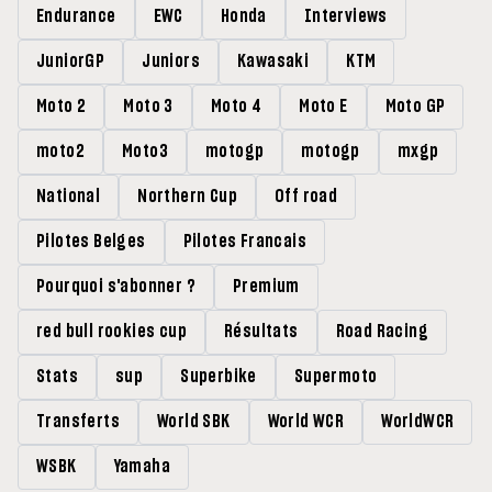
Endurance
EWC
Honda
Interviews
JuniorGP
Juniors
Kawasaki
KTM
Moto 2
Moto 3
Moto 4
Moto E
Moto GP
moto2
Moto3
motogp
motogp
mxgp
National
Northern Cup
Off road
Pilotes Belges
Pilotes Francais
Pourquoi s'abonner ?
Premium
red bull rookies cup
Résultats
Road Racing
Stats
sup
Superbike
Supermoto
Transferts
World SBK
World WCR
WorldWCR
WSBK
Yamaha