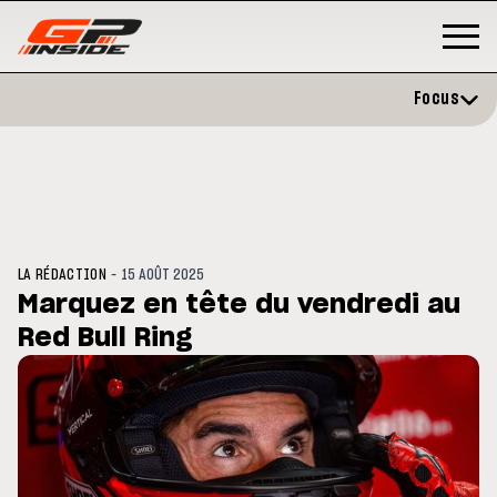
Focus
-
LA RÉDACTION
15 AOÛT 2025
Marquez en tête du vendredi au
Red Bull Ring
GP
MOTO GP
stone : Horaires et
Zarco évite l'opération et vise 
amme du GP de Grande-
retour en septembre
gne