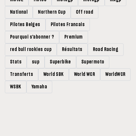
National
Northern Cup
Off road
Pilotes Belges
Pilotes Francais
Pourquoi s'abonner ?
Premium
red bull rookies cup
Résultats
Road Racing
Stats
sup
Superbike
Supermoto
Transferts
World SBK
World WCR
WorldWCR
WSBK
Yamaha