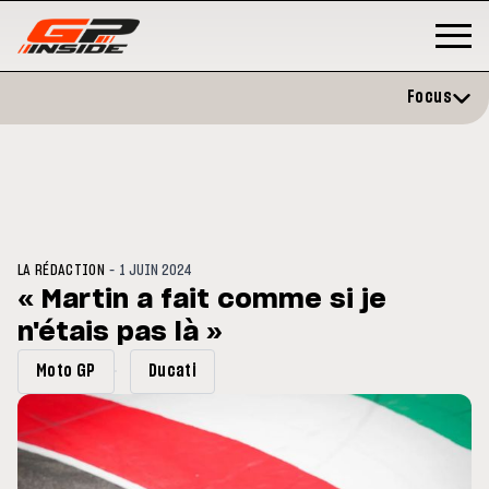
Focus
-
LA RÉDACTION
1 JUIN 2024
« Martin a fait comme si je
n'étais pas là »
GP
MOTO GP
rstone : Horaires et
Zarco évite l'opération et vise
Moto GP
Ducati
amme du GP de Grande-
retour en septembre
agne