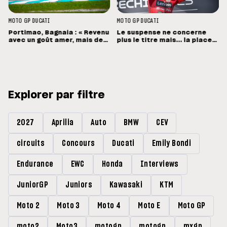
MOTO GP
DUCATI
MOTO GP
DUCATI
Portimao, Bagnaia : « Revenu
Le suspense ne concerne
avec un goût amer, mais des
plus le titre mais... la place
sensations positives »
de vice-champion !
Explorer par filtre
2027
Aprilia
Auto
BMW
CEV
circuits
Concours
Ducati
Emily Bondi
Endurance
EWC
Honda
Interviews
JuniorGP
Juniors
Kawasaki
KTM
Moto 2
Moto 3
Moto 4
Moto E
Moto GP
moto2
Moto3
motogp
motogp
mxgp