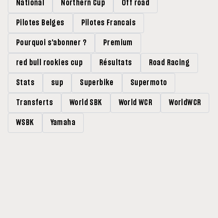
National
Northern Cup
Off road
Pilotes Belges
Pilotes Francais
Pourquoi s'abonner ?
Premium
red bull rookies cup
Résultats
Road Racing
Stats
sup
Superbike
Supermoto
Transferts
World SBK
World WCR
WorldWCR
WSBK
Yamaha