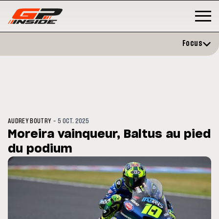
Focus
-
AUDREY BOUTRY
5 OCT. 2025
Moreira vainqueur, Baltus au pied
du podium
GP
MOTO GP
rstone : Horaires et
Zarco évite l'opération et vise
amme du GP de Grande-
retour en septembre
agne