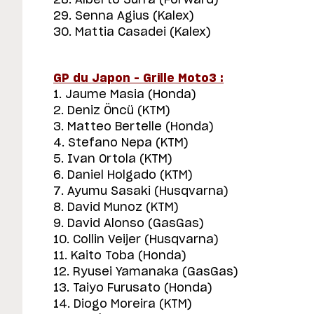
28. Alberto Surra (Forward)
29. Senna Agius (Kalex)
30. Mattia Casadei (Kalex)
GP du Japon – Grille Moto3 :
1. Jaume Masia (Honda)
2. Deniz Öncü (KTM)
3. Matteo Bertelle (Honda)
4. Stefano Nepa (KTM)
5. Ivan Ortola (KTM)
6. Daniel Holgado (KTM)
7. Ayumu Sasaki (Husqvarna)
8. David Munoz (KTM)
9. David Alonso (GasGas)
10. Collin Veijer (Husqvarna)
11. Kaito Toba (Honda)
12. Ryusei Yamanaka (GasGas)
13. Taiyo Furusato (Honda)
14. Diogo Moreira (KTM)