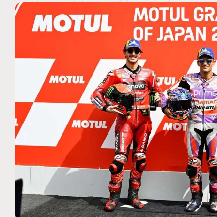
MOTO GP
 Ce club spécial dans
Silverstone : Horaires et Pr
arquez
Grande-Bretagne