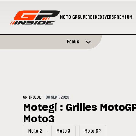
MOTO GP
SUPERBIKE
DIVERS
PREMIUM
Focus
-
GP INSIDE
30 SEPT. 2023
Motegi : Grilles MotoG
Moto3
Moto 2
Moto 3
Moto GP