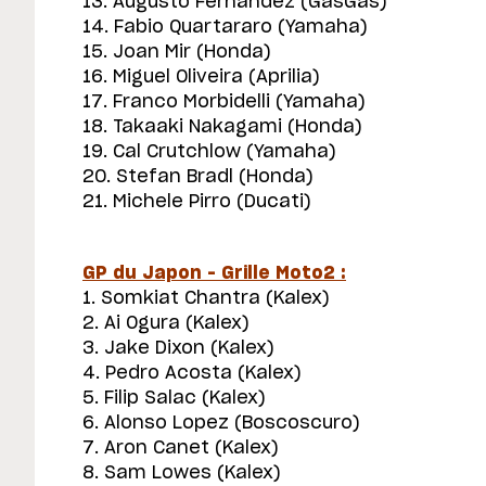
13. Augusto Fernandez (GasGas)
14. Fabio Quartararo (Yamaha)
15. Joan Mir (Honda)
16. Miguel Oliveira (Aprilia)
17. Franco Morbidelli (Yamaha)
18. Takaaki Nakagami (Honda)
19. Cal Crutchlow (Yamaha)
20. Stefan Bradl (Honda)
21. Michele Pirro (Ducati)
GP du Japon – Grille Moto2 :
1. Somkiat Chantra (Kalex)
2. Ai Ogura (Kalex)
3. Jake Dixon (Kalex)
4. Pedro Acosta (Kalex)
5. Filip Salac (Kalex)
6. Alonso Lopez (Boscoscuro)
7. Aron Canet (Kalex)
8. Sam Lowes (Kalex)