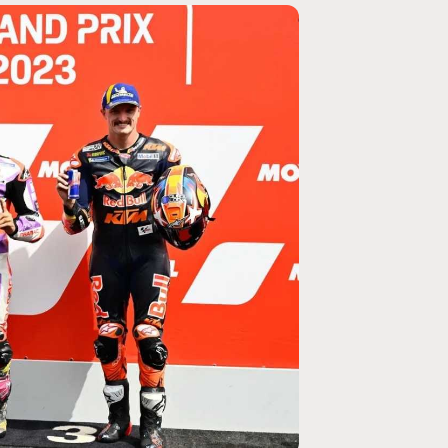
MOTO GP
ogramme du GP de
Zarco évite l'opération et vise un re
septembre