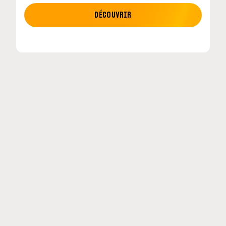
MOTO GP
DÉCOUVRIR
tour en
MotoGP : les cinq constructeurs signent un
accord historique pour 2027-2031