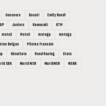
Concours
Ducati
Emily Bondi
rGP
Juniors
Kawasaki
KTM
moto2
Moto3
motogp
motogp
lotes Belges
Pilotes Francais
up
Résultats
Road Racing
Stats
rld SBK
World WCR
WorldWCR
WSBK