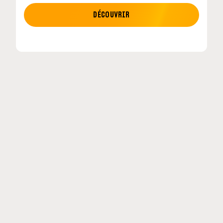
MOTO GP
DÉCOUVRIR
tour en
MotoGP : les cinq constructeurs signent un
accord historique pour 2027-2031