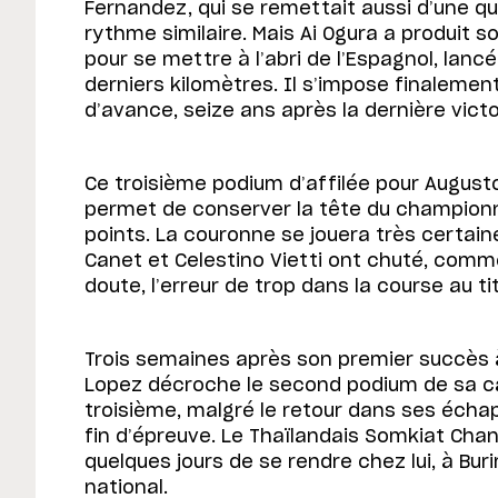
Fernandez, qui se remettait aussi d’une qual
rythme similaire. Mais Ai Ogura a produit
pour se mettre à l’abri de l’Espagnol, lan
derniers kilomètres. Il s’impose finaleme
d’avance, seize ans après la dernière victoi
Ce troisième podium d’affilée pour August
permet de conserver la tête du championna
points. La couronne se jouera très certai
Canet et Celestino Vietti ont chuté, comm
doute, l’erreur de trop dans la course au tit
Trois semaines après son premier succès à
Lopez décroche le second podium de sa ca
troisième, malgré le retour dans ses éch
fin d’épreuve. Le Thaïlandais Somkiat Cha
quelques jours de se rendre chez lui, à Bur
national.