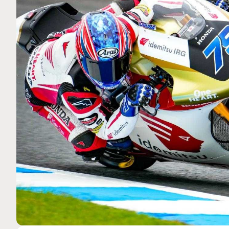
MOTO GP
 Ce club spécial dans
Silverstone : Horaires et Pr
arquez
Grande-Bretagne