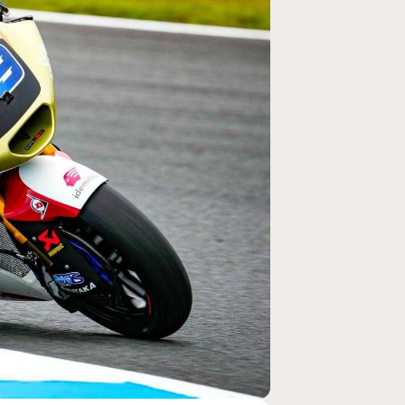
MOTO GP
ogramme du GP de
Zarco évite l'opération et vise un re
septembre