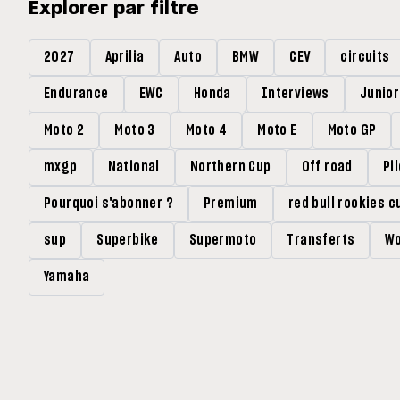
Explorer par filtre
2027
Aprilia
Auto
BMW
CEV
circuits
Endurance
EWC
Honda
Interviews
Junio
Moto 2
Moto 3
Moto 4
Moto E
Moto GP
mxgp
National
Northern Cup
Off road
Pi
Pourquoi s'abonner ?
Premium
red bull rookies c
sup
Superbike
Supermoto
Transferts
Wo
Yamaha