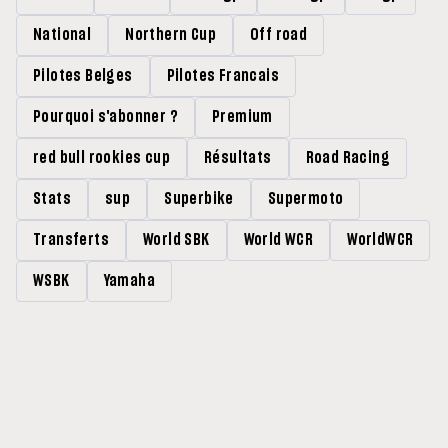
National
Northern Cup
Off road
Pilotes Belges
Pilotes Francais
Pourquoi s'abonner ?
Premium
red bull rookies cup
Résultats
Road Racing
Stats
sup
Superbike
Supermoto
Transferts
World SBK
World WCR
WorldWCR
WSBK
Yamaha