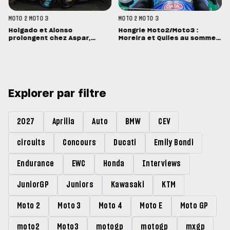
MOTO 2
MOTO 3
MOTO 2
MOTO 3
Holgado et Alonso
Hongrie Moto2/Moto3 :
prolongent chez Aspar,
Moreira et Quiles au sommet,
Quiles reste en Moto3 avec
Barry Baltus en Q1
Morelli
Explorer par filtre
2027
Aprilia
Auto
BMW
CEV
circuits
Concours
Ducati
Emily Bondi
Endurance
EWC
Honda
Interviews
JuniorGP
Juniors
Kawasaki
KTM
Moto 2
Moto 3
Moto 4
Moto E
Moto GP
moto2
Moto3
motogp
motogp
mxgp