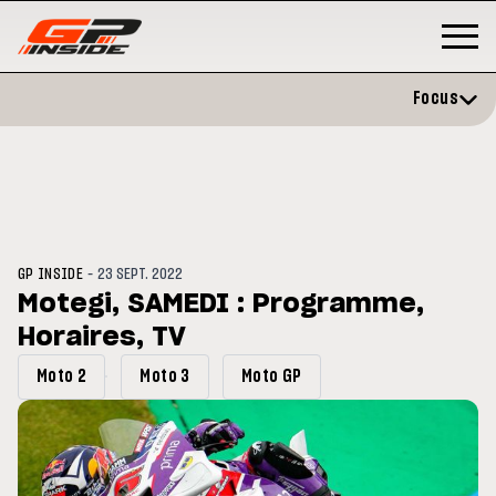
Focus
-
GP INSIDE
23 SEPT. 2022
Motegi, SAMEDI : Programme,
Horaires, TV
GP
MOTO GP
stone : Horaires et
Zarco évite l'opération et vise 
Moto 2
Moto 3
Moto GP
amme du GP de Grande-
retour en septembre
gne