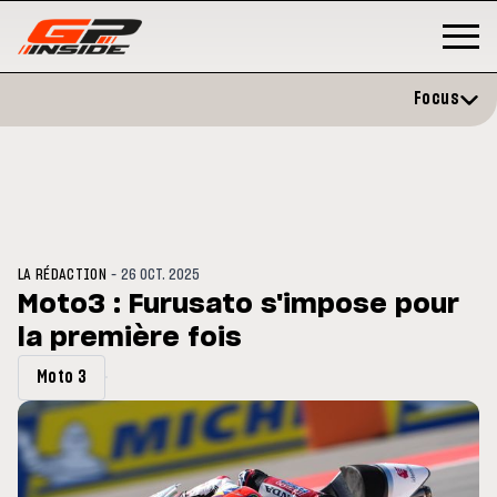
Focus
-
LA RÉDACTION
26 OCT. 2025
Moto3 : Furusato s'impose pour
la première fois
MOTO GP
s opéré avec succès de la
Silverstone : Horaires et
Moto 3
ule droite à Madrid
Programme du GP de Grande-
Bretagne