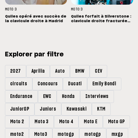
MOTO 3
MOTO 3
Quiles opéré avec succès de
Quiles forfait à Silverstone :
la clavicule droite à Madrid
clavicule droite fracturée
et opération dimanche à
Madrid
Explorer par filtre
2027
Aprilia
Auto
BMW
CEV
circuits
Concours
Ducati
Emily Bondi
Endurance
EWC
Honda
Interviews
JuniorGP
Juniors
Kawasaki
KTM
Moto 2
Moto 3
Moto 4
Moto E
Moto GP
moto2
Moto3
motogp
motogp
mxgp