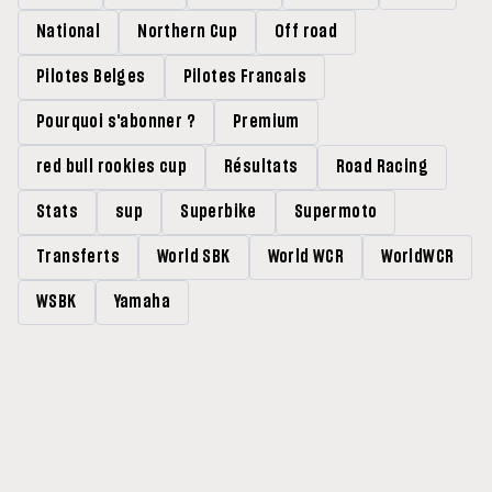
National
Northern Cup
Off road
Pilotes Belges
Pilotes Francais
Pourquoi s'abonner ?
Premium
red bull rookies cup
Résultats
Road Racing
Stats
sup
Superbike
Supermoto
Transferts
World SBK
World WCR
WorldWCR
WSBK
Yamaha