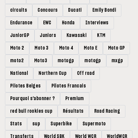
circuits
Concours
Ducati
Emily Bondi
Endurance
EWC
Honda
Interviews
JuniorGP
Juniors
Kawasaki
KTM
Moto 2
Moto 3
Moto 4
Moto E
Moto GP
moto2
Moto3
motogp
motogp
mxgp
National
Northern Cup
Off road
Pilotes Belges
Pilotes Francais
Pourquoi s'abonner ?
Premium
red bull rookies cup
Résultats
Road Racing
Stats
sup
Superbike
Supermoto
Transferts
World SBK
World WCR
WorldWCR