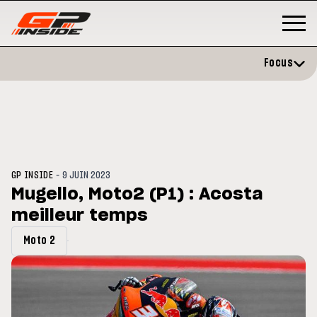
Focus
-
GP INSIDE
9 JUIN 2023
Mugello, Moto2 (P1) : Acosta
meilleur temps
P
MOTO GP
stone : Horaires et
Zarco évite l'opération et vise 
Moto 2
amme du GP de Grande-
retour en septembre
gne