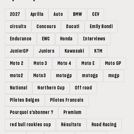
2027
Aprilia
Auto
BMW
CEV
circuits
Concours
Ducati
Emily Bondi
Endurance
EWC
Honda
Interviews
JuniorGP
Juniors
Kawasaki
KTM
Moto 2
Moto 3
Moto 4
Moto E
Moto GP
moto2
Moto3
motogp
motogp
mxgp
National
Northern Cup
Off road
Pilotes Belges
Pilotes Francais
Pourquoi s'abonner ?
Premium
red bull rookies cup
Résultats
Road Racing