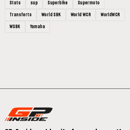
Stats
sup
Superbike
Supermoto
Transferts
World SBK
World WCR
WorldWCR
WSBK
Yamaha