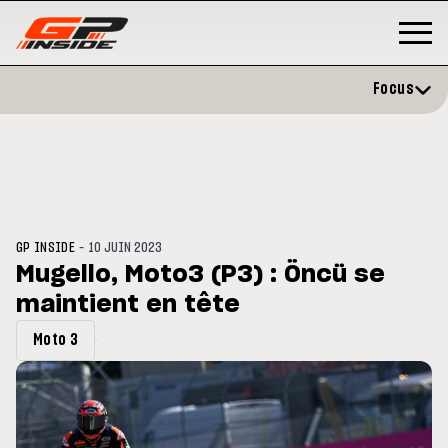
Focus
-
GP INSIDE
10 JUIN 2023
Mugello, Moto3 (P3) : Öncü se
maintient en tête
GP
MOTOGP
/ MOTO GP
évite l'opération et vise un
Doublé Trackhouse en Sprint
Moto 3
r en septembre