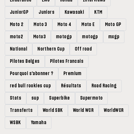
Endurance
EWC
Honda
Interviews
JuniorGP
Juniors
Kawasaki
KTM
Moto 2
Moto 3
Moto 4
Moto E
Moto GP
moto2
Moto3
motogp
motogp
mxgp
National
Northern Cup
Off road
Pilotes Belges
Pilotes Francais
Pourquoi s'abonner ?
Premium
red bull rookies cup
Résultats
Road Racing
Stats
sup
Superbike
Supermoto
Transferts
World SBK
World WCR
WorldWCR
WSBK
Yamaha