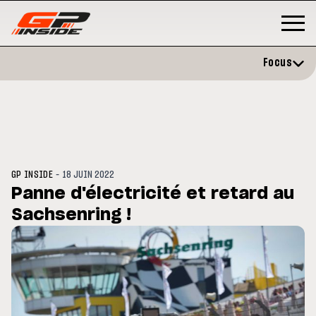
Focus
-
GP INSIDE
18 JUIN 2022
Panne d'électricité et retard au
Sachsenring !
GP
MOTO GP
rstone : Horaires et
Zarco évite l'opération et vise
amme du GP de Grande-
retour en septembre
agne