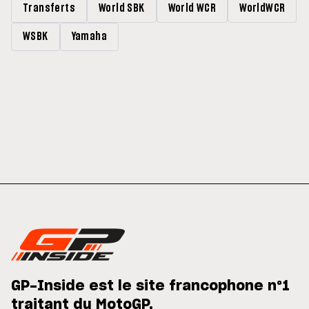
Transferts
World SBK
World WCR
WorldWCR
WSBK
Yamaha
GP-Inside est le site francophone n°1
traitant du MotoGP.