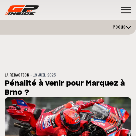
Focus
-
LA RÉDACTION
19 JUIL. 2025
Pénalité à venir pour Marquez à
Brno ?
GP
MOTO GP
rstone : Horaires et
Zarco évite l'opération et vise
amme du GP de Grande-
retour en septembre
agne