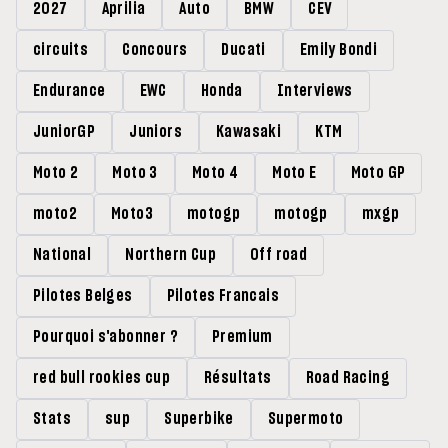
2027
Aprilia
Auto
BMW
CEV
circuits
Concours
Ducati
Emily Bondi
Endurance
EWC
Honda
Interviews
JuniorGP
Juniors
Kawasaki
KTM
Moto 2
Moto 3
Moto 4
Moto E
Moto GP
moto2
Moto3
motogp
motogp
mxgp
National
Northern Cup
Off road
Pilotes Belges
Pilotes Francais
Pourquoi s'abonner ?
Premium
red bull rookies cup
Résultats
Road Racing
Stats
sup
Superbike
Supermoto