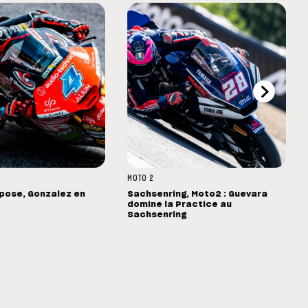
MOTO 2
mpose, Gonzalez en
Sachsenring, Moto2 : Guevara
domine la Practice au
Sachsenring