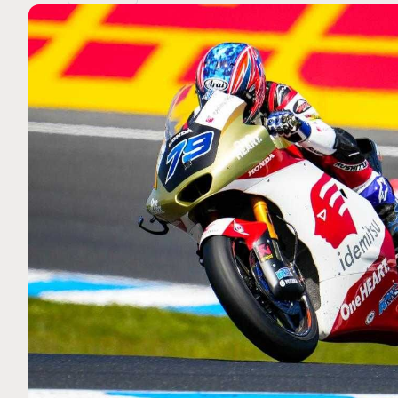
MOTO GP
 Ce club spécial dans
Silverstone : Horaires et Pr
arquez
Grande-Bretagne