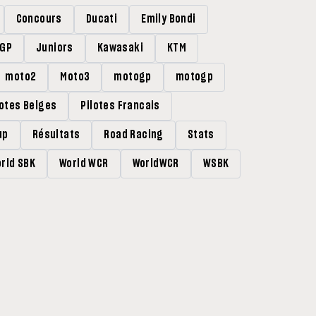
Concours
Ducati
Emily Bondi
rGP
Juniors
Kawasaki
KTM
moto2
Moto3
motogp
motogp
lotes Belges
Pilotes Francais
up
Résultats
Road Racing
Stats
rld SBK
World WCR
WorldWCR
WSBK