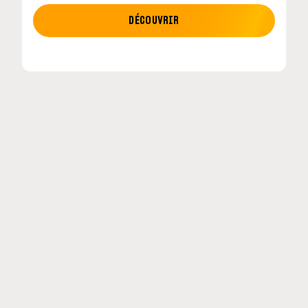
MOTO GP
DÉCOUVRIR
tour en
MotoGP : les cinq constructeurs signent un
accord historique pour 2027-2031