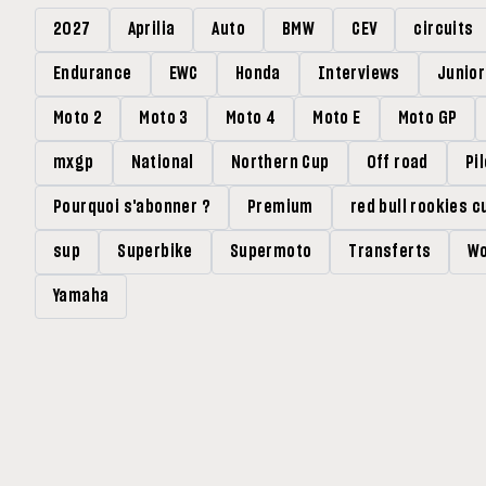
2027
Aprilia
Auto
BMW
CEV
circuits
Endurance
EWC
Honda
Interviews
Junio
Moto 2
Moto 3
Moto 4
Moto E
Moto GP
mxgp
National
Northern Cup
Off road
Pi
Pourquoi s'abonner ?
Premium
red bull rookies c
sup
Superbike
Supermoto
Transferts
Wo
Yamaha