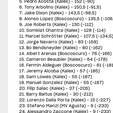
5. Pedro Acosta (Kalex) – 152 (-90)
6. Tony Arbolino (Kalex) – 150,5 (-91,5)
7. Jake Dixon (Kalex) – 143,5 (-98,5)
8. Alonso Lopez (Boscoscuro) – 135,5 (-106
9. Joe Roberts (Kalex) – 130 (-112)
10. Somkiat Chantra (Kalex) – 128 (-114)
11. Marcel Schrötter (Kalex) – 107,5 (-134,5
12. Jorge Navarro (Kalex) – 83 (-159)
13. Bo Bendsneyder (Kalex) – 80 (-162)
14. Albert Arenas (Boscoscuro) – 76 (-166)
15. Cameron Beaubier (Kalex) – 64 (-178)
16. Fermin Aldeguer (Boscoscuro) – 61 (-18
17. Jeremy Alcoba (Kalex) – 57 (-185)
18. Sam Lowes (Kalex) – 55 (-187)
19. Manuel Gonzalez (Kalex) – 55 (-187)
20. Filip Salac (Kalex) – 37 (-205)
21. Barry Baltus (Kalex) – 30 (-212)
22. Lorenzo Dalla Porta (Kalex) – 15 (-227)
23. Stefano Manzi (MV Agusta) – 9 (-233)
24. Alessandro Zaccone (Kalex) – 9 (-233)