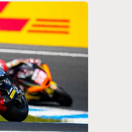
MOTO GP
ogramme du GP de
Zarco évite l'opération et vise un re
septembre