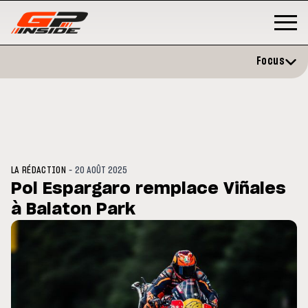
Focus
-
LA RÉDACTION
20 AOÛT 2025
Pol Espargaro remplace Viñales
à Balaton Park
3
MOTO GP
s opéré avec succès de la
Silverstone : Horaires et
cule droite à Madrid
Programme du GP de Grande-
Bretagne