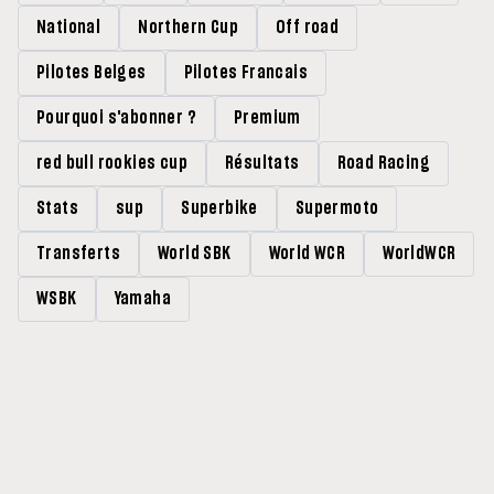
National
Northern Cup
Off road
Pilotes Belges
Pilotes Francais
Pourquoi s'abonner ?
Premium
red bull rookies cup
Résultats
Road Racing
Stats
sup
Superbike
Supermoto
Transferts
World SBK
World WCR
WorldWCR
WSBK
Yamaha