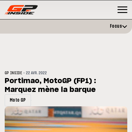
Focus
-
GP INSIDE
22 AVR. 2022
Portimao, MotoGP (FP1) :
Marquez mène la barque
P
MOTO GP
stone : Horaires et
Zarco évite l'opération et vise 
Moto GP
amme du GP de Grande-
retour en septembre
gne