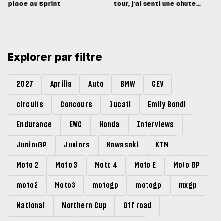
place au Sprint
tour, j'ai senti une chute
énorme »
Explorer par filtre
2027
Aprilia
Auto
BMW
CEV
circuits
Concours
Ducati
Emily Bondi
Endurance
EWC
Honda
Interviews
JuniorGP
Juniors
Kawasaki
KTM
Moto 2
Moto 3
Moto 4
Moto E
Moto GP
moto2
Moto3
motogp
motogp
mxgp
National
Northern Cup
Off road