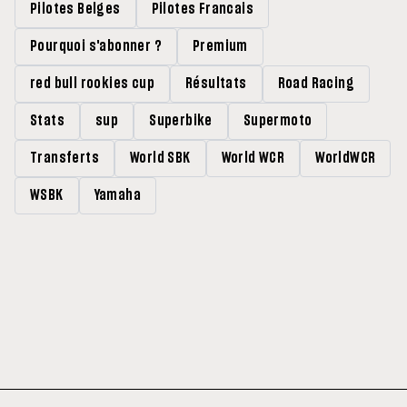
Pilotes Belges
Pilotes Francais
Pourquoi s'abonner ?
Premium
red bull rookies cup
Résultats
Road Racing
Stats
sup
Superbike
Supermoto
Transferts
World SBK
World WCR
WorldWCR
WSBK
Yamaha