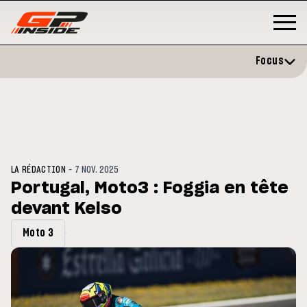
Focus
-
LA RÉDACTION
7 NOV. 2025
Portugal, Moto3 : Foggia en tête
devant Kelso
GP
MOTO GP
rstone : Horaires et
Zarco évite l'opération et vise
Moto 3
amme du GP de Grande-
retour en septembre
agne