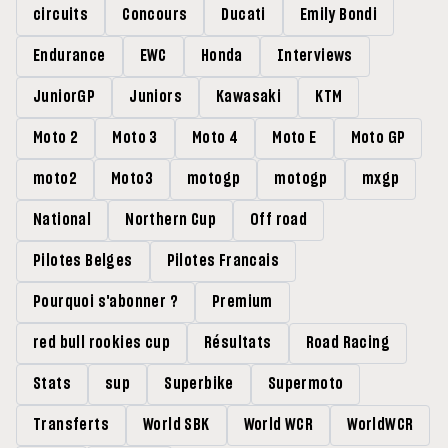
circuits
Concours
Ducati
Emily Bondi
Endurance
EWC
Honda
Interviews
JuniorGP
Juniors
Kawasaki
KTM
Moto 2
Moto 3
Moto 4
Moto E
Moto GP
moto2
Moto3
motogp
motogp
mxgp
National
Northern Cup
Off road
Pilotes Belges
Pilotes Francais
Pourquoi s'abonner ?
Premium
red bull rookies cup
Résultats
Road Racing
Stats
sup
Superbike
Supermoto
Transferts
World SBK
World WCR
WorldWCR