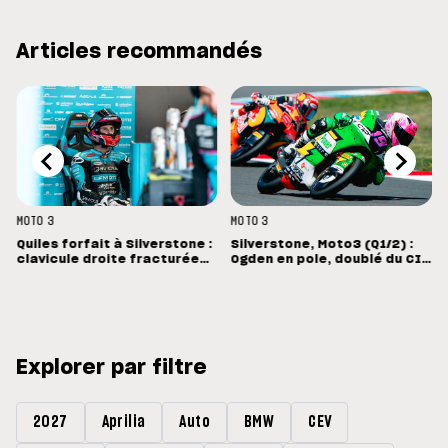
Articles recommandés
MOTO 3
MOTO 3
Quiles forfait à Silverstone :
Silverstone, Moto3 (Q1/2) :
clavicule droite fracturée
Ogden en pole, doublé du CIP
et opération dimanche à
en Grande-Bretagne
Madrid
Explorer par filtre
2027
Aprilia
Auto
BMW
CEV