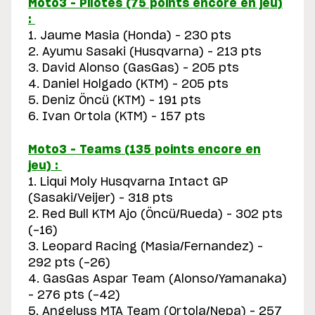
Moto3 – Pilotes (75 points encore en jeu)
:
1. Jaume Masia (Honda) – 230 pts
2. Ayumu Sasaki (Husqvarna) – 213 pts
3. David Alonso (GasGas) – 205 pts
4. Daniel Holgado (KTM) – 205 pts
5. Deniz Öncü (KTM) – 191 pts
6. Ivan Ortola (KTM) – 157 pts
Moto3 – Teams (135 points encore en
jeu) :
1. Liqui Moly Husqvarna Intact GP
(Sasaki/Veijer) – 318 pts
2. Red Bull KTM Ajo (Öncü/Rueda) – 302 pts
(-16)
3. Leopard Racing (Masia/Fernandez) –
292 pts (-26)
4. GasGas Aspar Team (Alonso/Yamanaka)
– 276 pts (-42)
5. Angeluss MTA Team (Ortola/Nepa) – 257