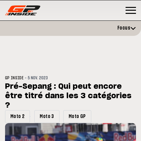
Focus
-
GP INSIDE
5 NOV. 2023
Pré-Sepang : Qui peut encore
être titré dans les 3 catégories
GP
MOTO GP
stone : Horaires et
?
Zarco évite l'opération et vise 
amme du GP de Grande-
retour en septembre
gne
Moto 2
Moto 3
Moto GP