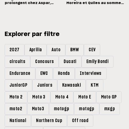
prolongent chez Aspar,
Moreira et Quiles au sommet,
Quiles reste en Moto3 avec
Barry Baltus en Q1
Morelli
Explorer par filtre
2027
Aprilia
Auto
BMW
CEV
circuits
Concours
Ducati
Emily Bondi
Endurance
EWC
Honda
Interviews
JuniorGP
Juniors
Kawasaki
KTM
Moto 2
Moto 3
Moto 4
Moto E
Moto GP
moto2
Moto3
motogp
motogp
mxgp
National
Northern Cup
Off road