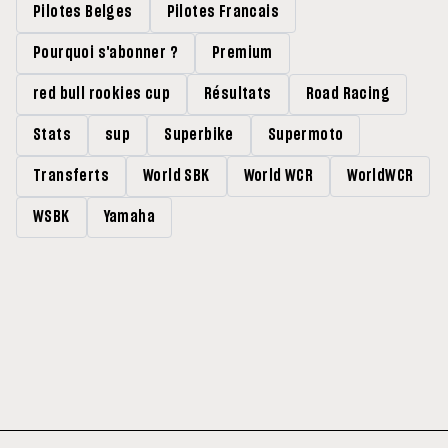
Pilotes Belges
Pilotes Francais
Pourquoi s'abonner ?
Premium
red bull rookies cup
Résultats
Road Racing
Stats
sup
Superbike
Supermoto
Transferts
World SBK
World WCR
WorldWCR
WSBK
Yamaha