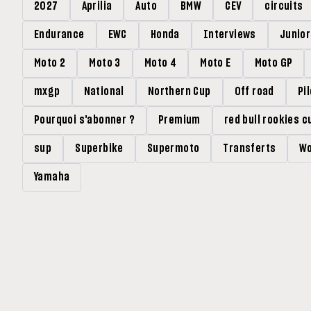
2027
Aprilia
Auto
BMW
CEV
circuits
Endurance
EWC
Honda
Interviews
Junio
Moto 2
Moto 3
Moto 4
Moto E
Moto GP
mxgp
National
Northern Cup
Off road
Pi
Pourquoi s'abonner ?
Premium
red bull rookies c
sup
Superbike
Supermoto
Transferts
Wo
Yamaha