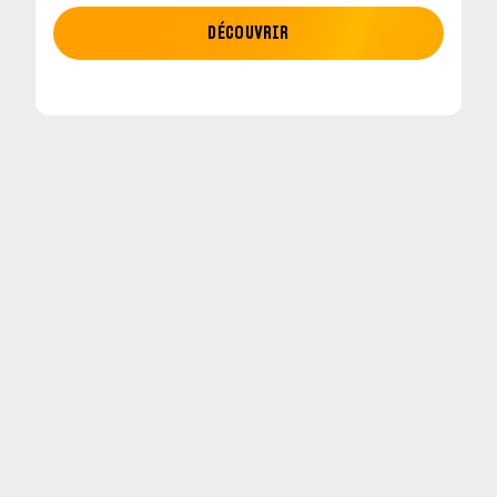
MOTO GP
DÉCOUVRIR
etour en
MotoGP : les cinq constructeurs signent un
accord historique pour 2027-2031