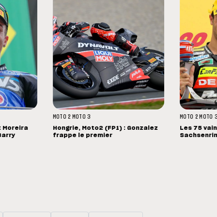
MOTO 2
MOTO 3
MOTO 2
MOTO 
 Moreira
Hongrie, Moto2 (FP1) : Gonzalez
Les 75 vai
Barry
frappe le premier
Sachsenri