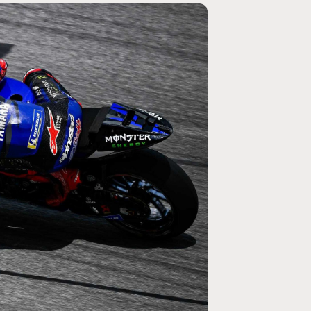
MOTO GP
rogramme du GP de
Zarco évite l'opération et vise un r
septembre