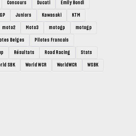
Concours
Ducati
Emily Bondi
rGP
Juniors
Kawasaki
KTM
moto2
Moto3
motogp
motogp
lotes Belges
Pilotes Francais
up
Résultats
Road Racing
Stats
rld SBK
World WCR
WorldWCR
WSBK