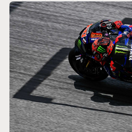
MOTO GP
 Ce club spécial dans
Silverstone : Horaires et P
arquez
Grande-Bretagne