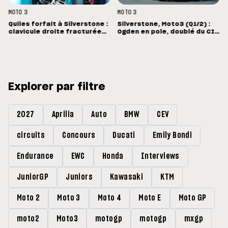
MOTO 3
MOTO 3
Quiles forfait à Silverstone :
Silverstone, Moto3 (Q1/2) :
clavicule droite fracturée
Ogden en pole, doublé du CIP
et opération dimanche à
en Grande-Bretagne
Madrid
Explorer par filtre
2027
Aprilia
Auto
BMW
CEV
circuits
Concours
Ducati
Emily Bondi
Endurance
EWC
Honda
Interviews
JuniorGP
Juniors
Kawasaki
KTM
Moto 2
Moto 3
Moto 4
Moto E
Moto GP
moto2
Moto3
motogp
motogp
mxgp