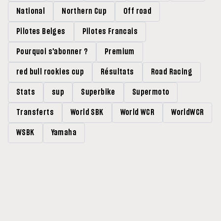
National
Northern Cup
Off road
Pilotes Belges
Pilotes Francais
Pourquoi s'abonner ?
Premium
red bull rookies cup
Résultats
Road Racing
Stats
sup
Superbike
Supermoto
Transferts
World SBK
World WCR
WorldWCR
WSBK
Yamaha