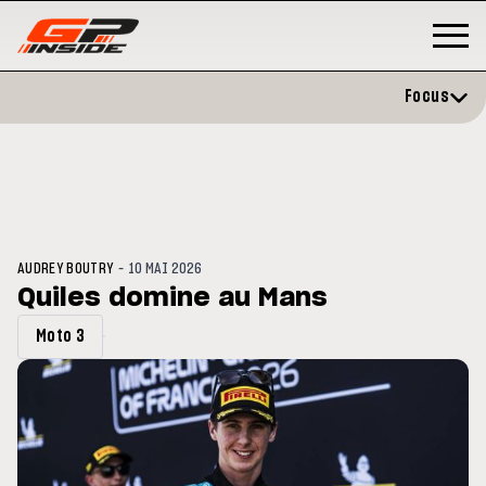
Focus
-
AUDREY BOUTRY
10 MAI 2026
Quiles domine au Mans
Moto 3
P
MOTO GP
stone : Horaires et
Zarco évite l'opération et vise 
amme du GP de Grande-
retour en septembre
gne