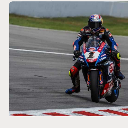
MOTO GP
. Ce club spécial dans
Silverstone : Horaires et P
arquez
Grande-Bretagne