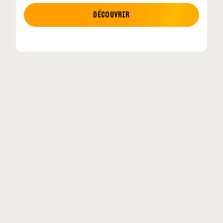
MOTO GP
DÉCOUVRIR
etour en
MotoGP : les cinq constructeurs signent un
accord historique pour 2027-2031