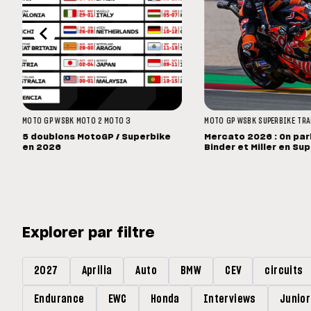
MOTO GP
WSBK
MOTO 2
MOTO 3
MOTO GP
WSBK
SUPERBIKE
TRA
5 doublons MotoGP / Superbike
Mercato 2026 : On par
en 2026
Binder et Miller en Sup
Explorer par filtre
2027
Aprilia
Auto
BMW
CEV
circuits
Endurance
EWC
Honda
Interviews
Junio