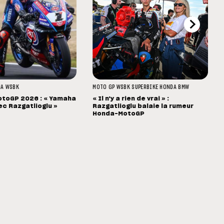
HA
WSBK
MOTO GP
WSBK
SUPERBIKE
HONDA
BMW
toGP 2026 : « Yamaha
« Il n'y a rien de vrai » :
ec Razgatlioglu »
Razgatlioglu balaie la rumeur
Honda-MotoGP