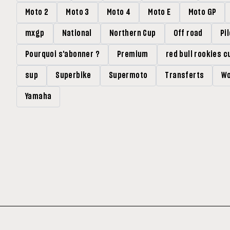
Moto 2
Moto 3
Moto 4
Moto E
Moto GP
mxgp
National
Northern Cup
Off road
Pi
Pourquoi s'abonner ?
Premium
red bull rookies c
sup
Superbike
Supermoto
Transferts
Wo
Yamaha