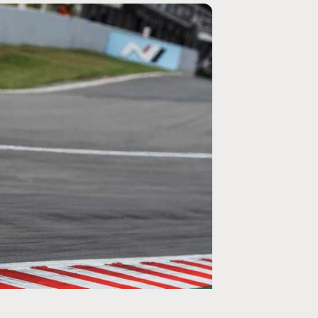
MOTO GP
rogramme du GP de
Zarco évite l'opération et vise un r
septembre