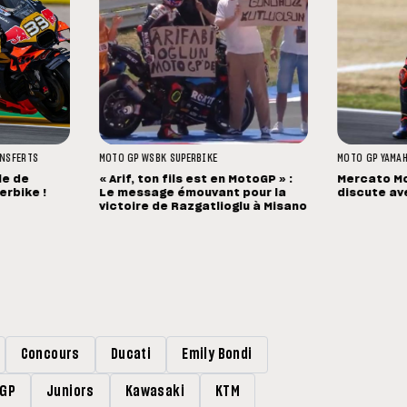
NSFERTS
MOTO GP
WSBK
SUPERBIKE
MOTO GP
YAMA
le de
« Arif, ton fils est en MotoGP » :
Mercato Mo
erbike !
Le message émouvant pour la
discute av
victoire de Razgatlioglu à Misano
Concours
Ducati
Emily Bondi
rGP
Juniors
Kawasaki
KTM