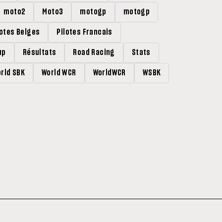
moto2
Moto3
motogp
motogp
lotes Belges
Pilotes Francais
up
Résultats
Road Racing
Stats
rld SBK
World WCR
WorldWCR
WSBK