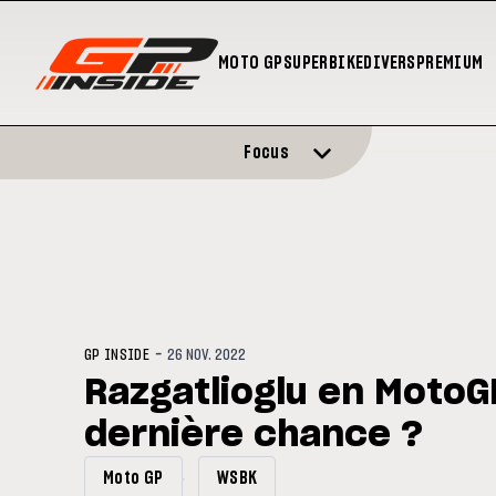
MOTO GP
SUPERBIKE
DIVERS
PREMIUM
Focus
-
GP INSIDE
26 NOV. 2022
Razgatlioglu en MotoG
dernière chance ?
Moto GP
WSBK