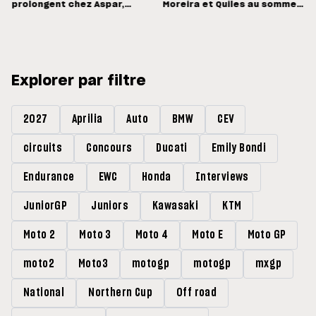
prolongent chez Aspar,
Moreira et Quiles au sommet,
Quiles reste en Moto3 avec
Barry Baltus en Q1
Morelli
Explorer par filtre
2027
Aprilia
Auto
BMW
CEV
circuits
Concours
Ducati
Emily Bondi
Endurance
EWC
Honda
Interviews
JuniorGP
Juniors
Kawasaki
KTM
Moto 2
Moto 3
Moto 4
Moto E
Moto GP
moto2
Moto3
motogp
motogp
mxgp
National
Northern Cup
Off road