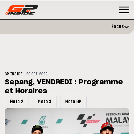
Focus
-
GP INSIDE
20 OCT. 2022
Sepang, VENDREDI : Programme
et Horaires
P
MOTO GP
stone : Horaires et
Zarco évite l'opération et vise 
Moto 2
Moto 3
Moto GP
amme du GP de Grande-
retour en septembre
gne