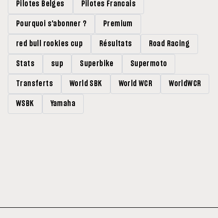
Pilotes Belges
Pilotes Francais
Pourquoi s'abonner ?
Premium
red bull rookies cup
Résultats
Road Racing
Stats
sup
Superbike
Supermoto
Transferts
World SBK
World WCR
WorldWCR
WSBK
Yamaha