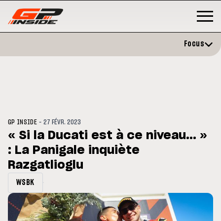
Focus
-
GP INSIDE
27 FÉVR. 2023
« Si la Ducati est à ce niveau... »
: La Panigale inquiète
3
MOTO GP
s opéré avec succès de la
Razgatlioglu
Silverstone : Horaires et
cule droite à Madrid
Programme du GP de Grande-
Bretagne
WSBK