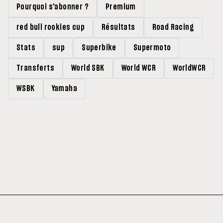
Pourquoi s'abonner ?
Premium
red bull rookies cup
Résultats
Road Racing
Stats
sup
Superbike
Supermoto
Transferts
World SBK
World WCR
WorldWCR
WSBK
Yamaha