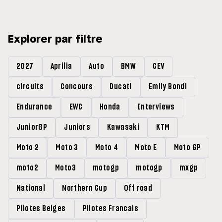
Explorer par filtre
2027
Aprilia
Auto
BMW
CEV
circuits
Concours
Ducati
Emily Bondi
Endurance
EWC
Honda
Interviews
JuniorGP
Juniors
Kawasaki
KTM
Moto 2
Moto 3
Moto 4
Moto E
Moto GP
moto2
Moto3
motogp
motogp
mxgp
National
Northern Cup
Off road
Pilotes Belges
Pilotes Francais