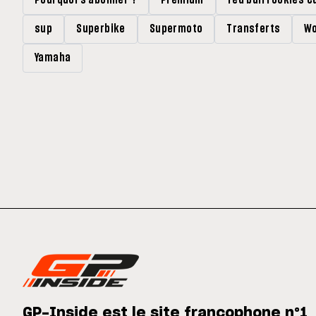
Pourquoi s'abonner ?
Premium
red bull rookies c
sup
Superbike
Supermoto
Transferts
Wo
Yamaha
GP-Inside est le site francophone n°1