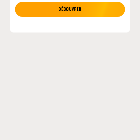
MOTO GP
DÉCOUVRIR
tour en
MotoGP : les cinq constructeurs signent un
accord historique pour 2027-2031