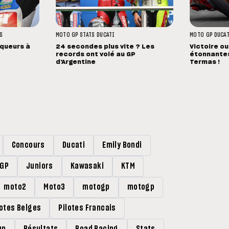
S
MOTO GP
STATS
DUCATI
MOTO GP
DUCA
nqueurs à
24 secondes plus vite ? Les
Victoire ou
records ont volé au GP
étonnantes
d'Argentine
Termas !
Concours
Ducati
Emily Bondi
rGP
Juniors
Kawasaki
KTM
moto2
Moto3
motogp
motogp
lotes Belges
Pilotes Francais