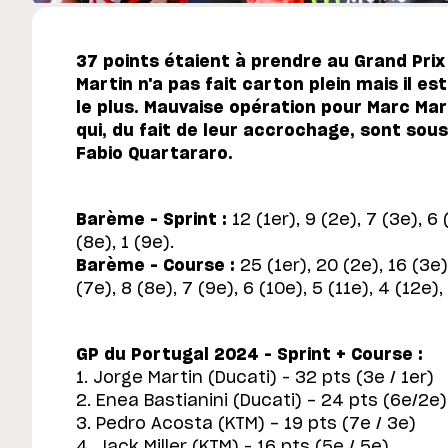
37 points étaient à prendre au Grand Pri
Martin n'a pas fait carton plein mais il est
le plus. Mauvaise opération pour Marc Ma
qui, du fait de leur accrochage, sont sous
Fabio Quartararo.
Barème – Sprint :
12 (1er), 9 (2e), 7 (3e), 6 
(8e), 1 (9e).
Barème – Course :
25 (1er), 20 (2e), 16 (3e),
(7e), 8 (8e), 7 (9e), 6 (10e), 5 (11e), 4 (12e),
GP du Portugal 2024 – Sprint + Course :
1. Jorge Martin (Ducati) – 32 pts (3e / 1er)
2. Enea Bastianini (Ducati) - 24 pts (6e/2e)
3. Pedro Acosta (KTM) - 19 pts (7e / 3e)
4. Jack Miller (KTM) – 16 pts (5e / 5e)