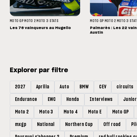
MOTO GP
MOTO 2
MOTO 3
STATS
MOTO GP
MOTO 2
MOTO 3
STAT
Les 76 vainqueurs au Mugello
Palmarès : Les 22 vai
Austin
Explorer par filtre
2027
Aprilia
Auto
BMW
CEV
circuits
Endurance
EWC
Honda
Interviews
Junio
Moto 2
Moto 3
Moto 4
Moto E
Moto GP
mxgp
National
Northern Cup
Off road
Pi