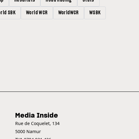
up
Résultats
Road Racing
Stats
rld SBK
World WCR
WorldWCR
WSBK
Media Inside
Rue de Coquelet, 134
5000 Namur