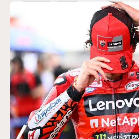
MOTO GP
 Ce club spécial dans
Silverstone : Horaires et Pr
arquez
Grande-Bretagne