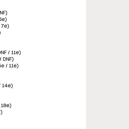
DNF)
6e)
 7e)
)
NF / 11e)
/ DNF)
e / 11e)
/ 14e)
 18e)
F)