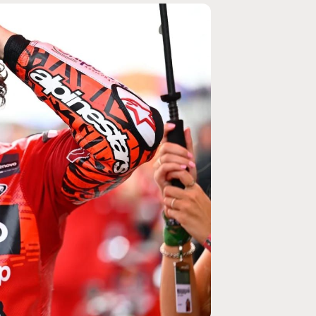
MOTO GP
ogramme du GP de
Zarco évite l'opération et vise un re
septembre