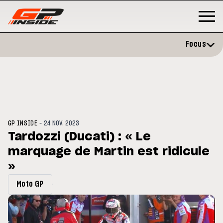
Focus
-
GP INSIDE
24 NOV. 2023
Tardozzi (Ducati) : « Le
marquage de Martin est ridicule
P
MOTO GP
stone : Horaires et
»
Zarco évite l'opération et vise 
amme du GP de Grande-
retour en septembre
gne
Moto GP