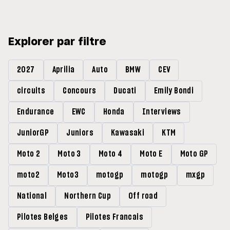
Grands Prix »
Explorer par filtre
2027
Aprilia
Auto
BMW
CEV
circuits
Concours
Ducati
Emily Bondi
Endurance
EWC
Honda
Interviews
JuniorGP
Juniors
Kawasaki
KTM
Moto 2
Moto 3
Moto 4
Moto E
Moto GP
moto2
Moto3
motogp
motogp
mxgp
National
Northern Cup
Off road
Pilotes Belges
Pilotes Francais