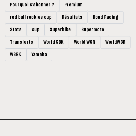
Pourquoi s'abonner ?
Premium
red bull rookies cup
Résultats
Road Racing
Stats
sup
Superbike
Supermoto
Transferts
World SBK
World WCR
WorldWCR
WSBK
Yamaha