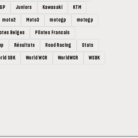
rGP
Juniors
Kawasaki
KTM
moto2
Moto3
motogp
motogp
lotes Belges
Pilotes Francais
up
Résultats
Road Racing
Stats
rld SBK
World WCR
WorldWCR
WSBK