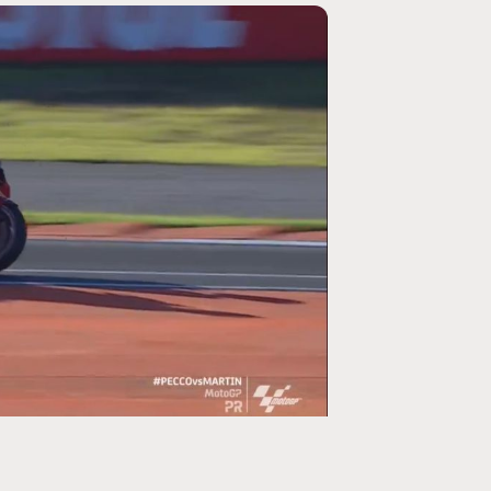
MOTO GP
ogramme du GP de
Zarco évite l'opération et vise un re
septembre