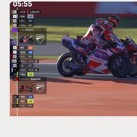
MOTO GP
 Ce club spécial dans
Silverstone : Horaires et Pr
arquez
Grande-Bretagne