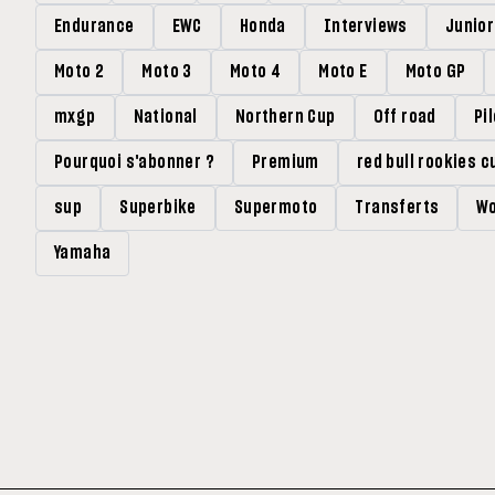
Endurance
EWC
Honda
Interviews
Junio
Moto 2
Moto 3
Moto 4
Moto E
Moto GP
mxgp
National
Northern Cup
Off road
Pi
Pourquoi s'abonner ?
Premium
red bull rookies c
sup
Superbike
Supermoto
Transferts
Wo
Yamaha