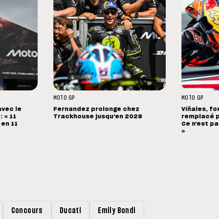
MOTO GP
MOTO GP
avec le
Fernandez prolonge chez
Viñales, fo
 « 11
Trackhouse jusqu'en 2028
remplacé p
 en 11
Ce n'est pa
»
Concours
Ducati
Emily Bondi