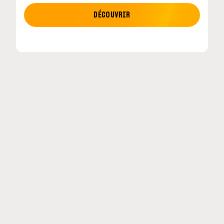
MOTO GP
DÉCOUVRIR
tour en
MotoGP : les cinq constructeurs signent un
accord historique pour 2027-2031