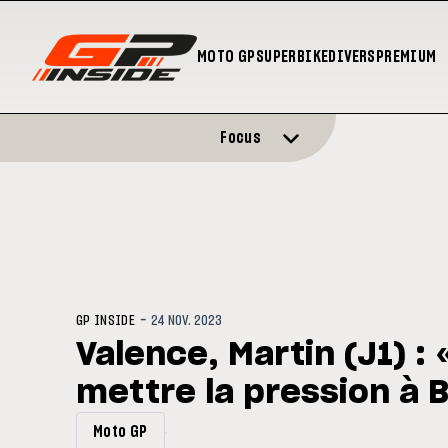
MOTO GP
SUPERBIKE
DIVERS
PREMIUM
Focus
-
GP INSIDE
24 NOV. 2023
Valence, Martin (J1) : 
mettre la pression à 
Moto GP