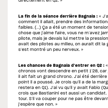
directement en Q2. »
La fin de la séance derrière Bagnaia :
« J’a
comment il allait, prendre des information
faibles. (…) Ça a été un moment de tensio
chose que j’aime faire, vous ne m’avez jam
pilote, mais je devais lui mettre la pression.
avait des pilotes au milieu, on aurait dit la 
s’est montré un peu nerveux. »
Les chances de Bagnaia d’entrer en Q2 :
«
chronos vont descendre en petit 1’28, car j
il ait fait un grand chrono. J’ai été derrière
point il a poussé. Je crois qu’il a de la marg
restera en Q1). J’ai vu qu’il y avait Fabio (
crois que Bastianini est aussi un candidat. 
tour. S’il va couper pour ne pas être devan
j’espère que non. »