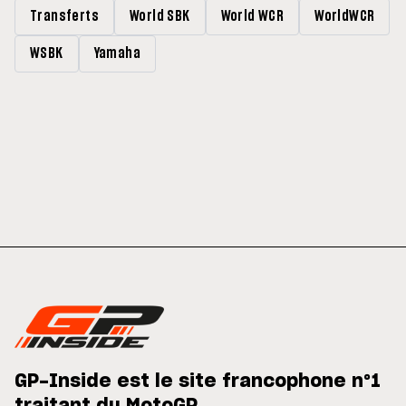
Transferts
World SBK
World WCR
WorldWCR
WSBK
Yamaha
GP-Inside est le site francophone n°1