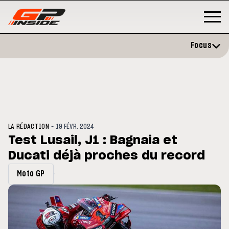
Focus
-
LA RÉDACTION
19 FÉVR. 2024
Test Lusail, J1 : Bagnaia et
Ducati déjà proches du record
P
MOTO GP
stone : Horaires et
Zarco évite l'opération et vise 
Moto GP
amme du GP de Grande-
retour en septembre
gne