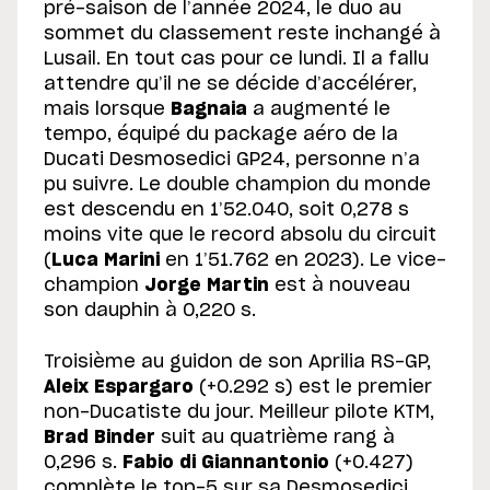
pré-saison de l’année 2024, le duo au
sommet du classement reste inchangé à
Lusail. En tout cas pour ce lundi. Il a fallu
attendre qu’il ne se décide d’accélérer,
mais lorsque
Bagnaia
a augmenté le
tempo, équipé du package aéro de la
Ducati Desmosedici GP24, personne n’a
pu suivre. Le double champion du monde
est descendu en 1’52.040, soit 0,278 s
moins vite que le record absolu du circuit
(
Luca Marini
en 1’51.762 en 2023). Le vice-
champion
Jorge Martin
est à nouveau
son dauphin à 0,220 s.
Troisième au guidon de son Aprilia RS-GP,
Aleix Espargaro
(+0.292 s) est le premier
non-Ducatiste du jour. Meilleur pilote KTM,
Brad Binder
suit au quatrième rang à
0,296 s.
Fabio di Giannantonio
(+0.427)
complète le top-5 sur sa Desmosedici