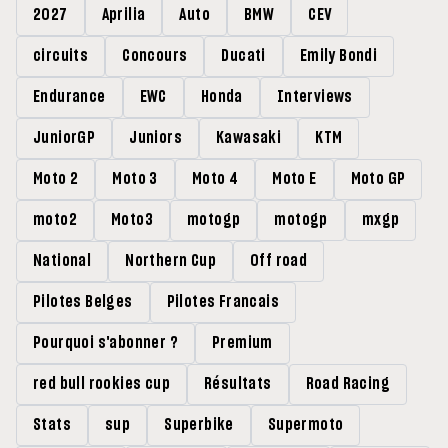
2027
Aprilia
Auto
BMW
CEV
circuits
Concours
Ducati
Emily Bondi
Endurance
EWC
Honda
Interviews
JuniorGP
Juniors
Kawasaki
KTM
Moto 2
Moto 3
Moto 4
Moto E
Moto GP
moto2
Moto3
motogp
motogp
mxgp
National
Northern Cup
Off road
Pilotes Belges
Pilotes Francais
Pourquoi s'abonner ?
Premium
red bull rookies cup
Résultats
Road Racing
Stats
sup
Superbike
Supermoto