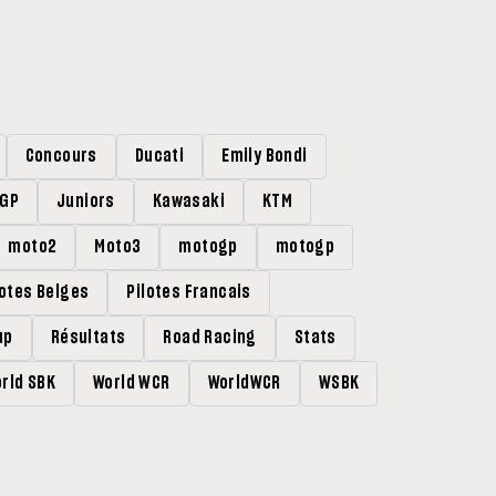
Concours
Ducati
Emily Bondi
rGP
Juniors
Kawasaki
KTM
moto2
Moto3
motogp
motogp
lotes Belges
Pilotes Francais
up
Résultats
Road Racing
Stats
rld SBK
World WCR
WorldWCR
WSBK