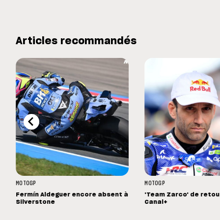
Articles recommandés
MOTOGP
MOTOGP
Fermín Aldeguer encore absent à
'Team Zarco' de retou
Silverstone
Canal+