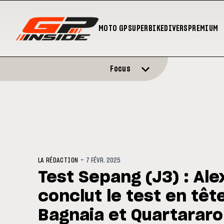
MOTO GP
SUPERBIKE
DIVERS
PREMIUM
Focus
-
LA RÉDACTION
7 FÉVR. 2025
Test Sepang (J3) : Al
conclut le test en têt
Bagnaia et Quartararo