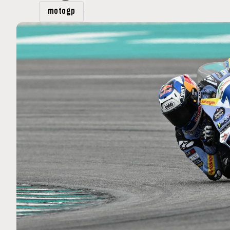
MOTO GP
motogp
 Ce club spécial dans
Silverstone : Horaires et Pr
arquez
Grande-Bretagne