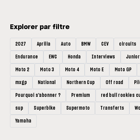
Explorer par filtre
2027
Aprilia
Auto
BMW
CEV
circuits
Endurance
EWC
Honda
Interviews
Junio
Moto 2
Moto 3
Moto 4
Moto E
Moto GP
mxgp
National
Northern Cup
Off road
Pi
Pourquoi s'abonner ?
Premium
red bull rookies c
sup
Superbike
Supermoto
Transferts
Wo
Yamaha