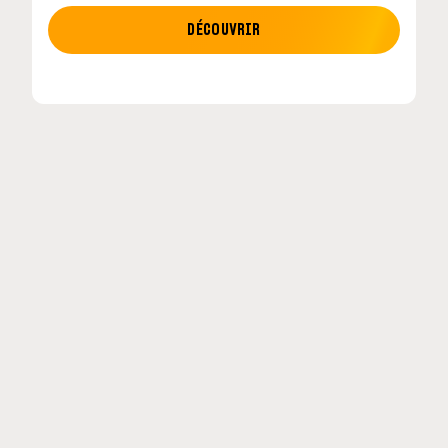
MOTO GP
DÉCOUVRIR
tour en
MotoGP : les cinq constructeurs signent un
accord historique pour 2027-2031