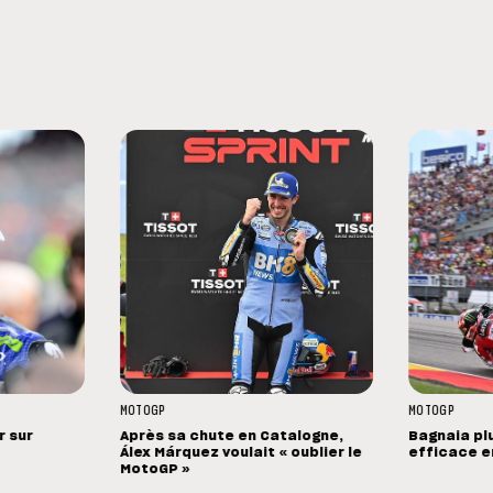
MOTOGP
MOTOGP
r sur
Après sa chute en Catalogne,
Bagnaia pl
Álex Márquez voulait « oublier le
efficace e
MotoGP »