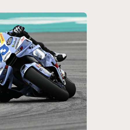
MOTO GP
ogramme du GP de
Zarco évite l'opération et vise un re
septembre