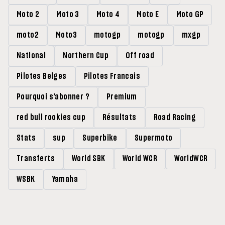
Moto 2
Moto 3
Moto 4
Moto E
Moto GP
moto2
Moto3
motogp
motogp
mxgp
National
Northern Cup
Off road
Pilotes Belges
Pilotes Francais
Pourquoi s'abonner ?
Premium
red bull rookies cup
Résultats
Road Racing
Stats
sup
Superbike
Supermoto
Transferts
World SBK
World WCR
WorldWCR
WSBK
Yamaha