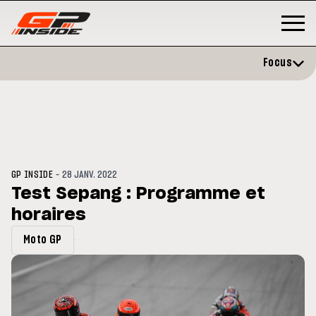
Focus
-
GP INSIDE
28 JANV. 2022
Test Sepang : Programme et
horaires
GP
MOTO GP
rstone : Horaires et
Zarco évite l'opération et vise 
Moto GP
amme du GP de Grande-
retour en septembre
agne