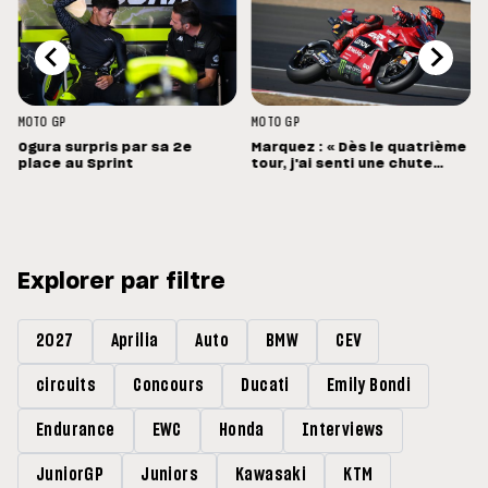
MOTO GP
MOTO GP
Ogura surpris par sa 2e
Marquez : « Dès le quatrième
place au Sprint
tour, j'ai senti une chute
énorme »
Explorer par filtre
2027
Aprilia
Auto
BMW
CEV
circuits
Concours
Ducati
Emily Bondi
Endurance
EWC
Honda
Interviews
JuniorGP
Juniors
Kawasaki
KTM