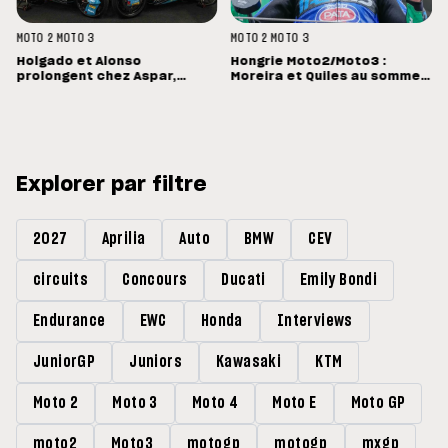
MOTO 2
MOTO 3
MOTO 2
MOTO 3
Holgado et Alonso
Hongrie Moto2/Moto3 :
prolongent chez Aspar,
Moreira et Quiles au sommet,
Quiles reste en Moto3 avec
Barry Baltus en Q1
Morelli
Explorer par filtre
2027
Aprilia
Auto
BMW
CEV
circuits
Concours
Ducati
Emily Bondi
Endurance
EWC
Honda
Interviews
JuniorGP
Juniors
Kawasaki
KTM
Moto 2
Moto 3
Moto 4
Moto E
Moto GP
moto2
Moto3
motogp
motogp
mxgp