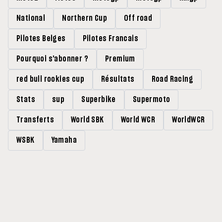
National
Northern Cup
Off road
Pilotes Belges
Pilotes Francais
Pourquoi s'abonner ?
Premium
red bull rookies cup
Résultats
Road Racing
Stats
sup
Superbike
Supermoto
Transferts
World SBK
World WCR
WorldWCR
WSBK
Yamaha