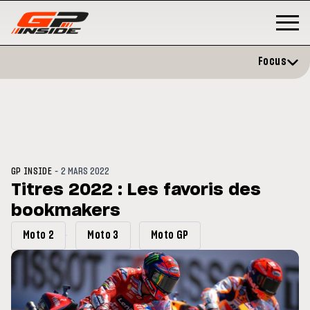
Focus
-
GP INSIDE
2 MARS 2022
Titres 2022 : Les favoris des
bookmakers
P
MOTO GP
stone : Horaires et
Zarco évite l'opération et vise 
Moto 2
Moto 3
Moto GP
amme du GP de Grande-
retour en septembre
gne