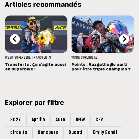
Articles recommandés
WSBK
SUPERBIKE
TRANSFERTS
WSBK
SUPERBIKE
Transferts : Ça s'agite aussi
Points : Razgatlioglu parti
en Superbike !
pour être triple champion ?
Explorer par filtre
2027
Aprilia
Auto
BMW
CEV
circuits
Concours
Ducati
Emily Bondi