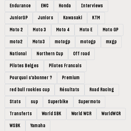
Endurance
EWC
Honda
Interviews
JuniorGP
Juniors
Kawasaki
KTM
Moto 2
Moto 3
Moto 4
Moto E
Moto GP
moto2
Moto3
motogp
motogp
mxgp
National
Northern Cup
Off road
Pilotes Belges
Pilotes Francais
Pourquoi s'abonner ?
Premium
red bull rookies cup
Résultats
Road Racing
Stats
sup
Superbike
Supermoto
Transferts
World SBK
World WCR
WorldWCR
WSBK
Yamaha