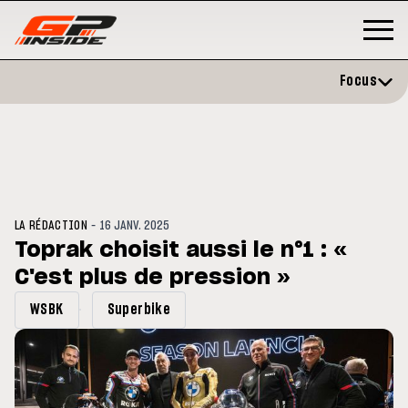
Focus
-
LA RÉDACTION
16 JANV. 2025
Toprak choisit aussi le n°1 : «
C'est plus de pression »
GP
MOTOGP
/ MOTO GP
évite l'opération et vise un
Doublé Trackhouse en Sprint
WSBK
Superbike
r en septembre