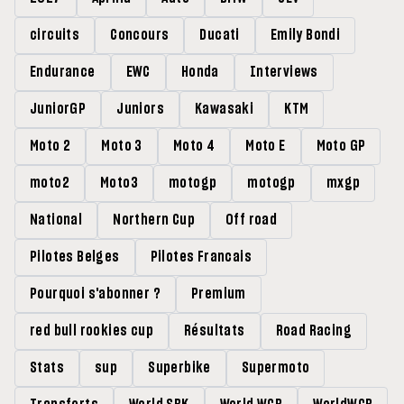
circuits
Concours
Ducati
Emily Bondi
Endurance
EWC
Honda
Interviews
JuniorGP
Juniors
Kawasaki
KTM
Moto 2
Moto 3
Moto 4
Moto E
Moto GP
moto2
Moto3
motogp
motogp
mxgp
National
Northern Cup
Off road
Pilotes Belges
Pilotes Francais
Pourquoi s'abonner ?
Premium
red bull rookies cup
Résultats
Road Racing
Stats
sup
Superbike
Supermoto