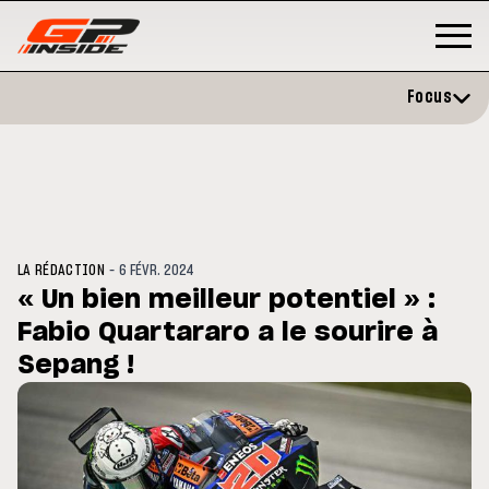
Focus
-
LA RÉDACTION
6 FÉVR. 2024
« Un bien meilleur potentiel » :
Fabio Quartararo a le sourire à
GP
MOTO GP
rstone : Horaires et
Sepang !
Zarco évite l'opération et vise
amme du GP de Grande-
retour en septembre
agne