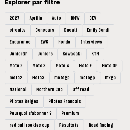
Explorer par filtre
2027
Aprilia
Auto
BMW
CEV
circuits
Concours
Ducati
Emily Bondi
Endurance
EWC
Honda
Interviews
JuniorGP
Juniors
Kawasaki
KTM
Moto 2
Moto 3
Moto 4
Moto E
Moto GP
moto2
Moto3
motogp
motogp
mxgp
National
Northern Cup
Off road
Pilotes Belges
Pilotes Francais
Pourquoi s'abonner ?
Premium
red bull rookies cup
Résultats
Road Racing