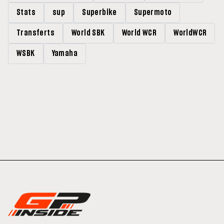
Stats
sup
Superbike
Supermoto
Transferts
World SBK
World WCR
WorldWCR
WSBK
Yamaha