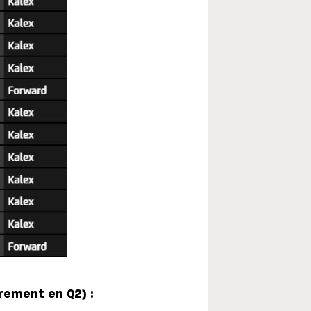
irement en Q2)
: