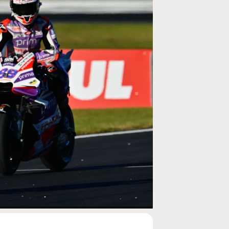
MOTO GP
ogramme du GP de
Zarco évite l'opération et vise un re
septembre