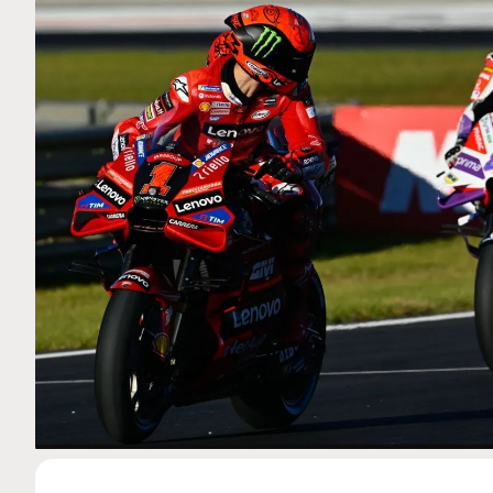
MOTO GP
 Ce club spécial dans
Silverstone : Horaires et Pr
arquez
Grande-Bretagne