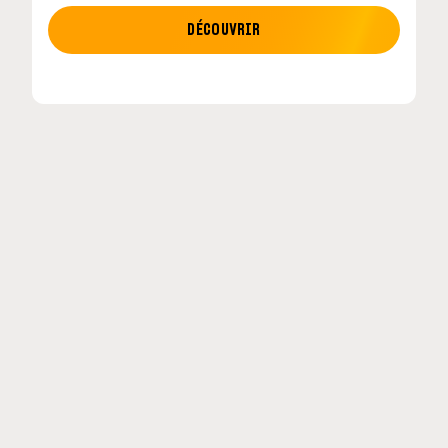
MOTO GP
DÉCOUVRIR
tour en
MotoGP : les cinq constructeurs signent un
accord historique pour 2027-2031