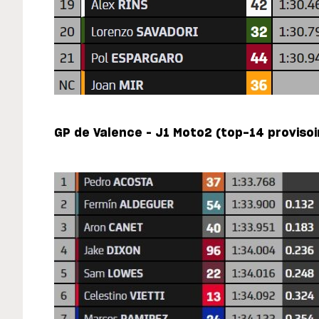
GP de Valence – J1 Moto2 (top-14 provisoi