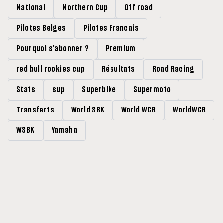
National
Northern Cup
Off road
Pilotes Belges
Pilotes Francais
Pourquoi s'abonner ?
Premium
red bull rookies cup
Résultats
Road Racing
Stats
sup
Superbike
Supermoto
Transferts
World SBK
World WCR
WorldWCR
WSBK
Yamaha