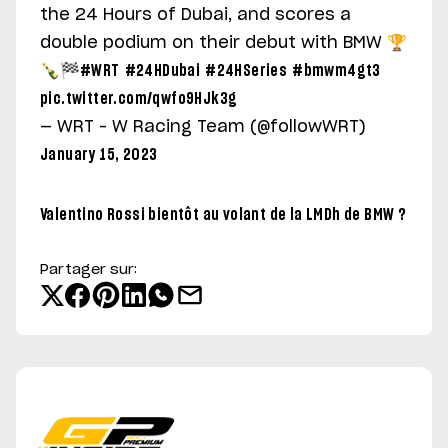
the 24 Hours of Dubai, and scores a
double podium on their debut with BMW 🏆
🍾🏁
#WRT
#24HDubai
#24HSeries
#bmwm4gt3
pic.twitter.com/qwfo9HJk3g
— WRT – W Racing Team (@followWRT)
January 15, 2023
Valentino Rossi bientôt au volant de la LMDh de BMW ?
Partager sur: