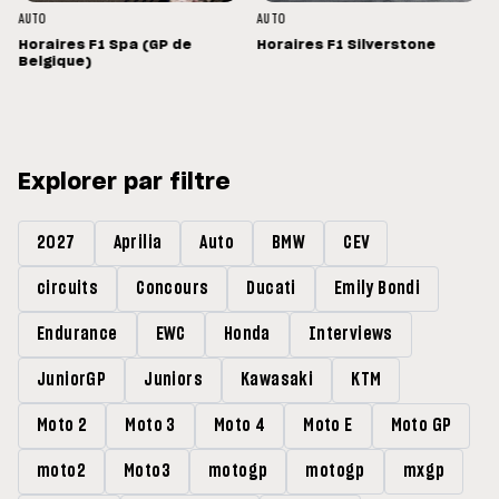
AUTO
AUTO
Horaires F1 Spa (GP de
Horaires F1 Silverstone
Belgique)
Explorer par filtre
2027
Aprilia
Auto
BMW
CEV
circuits
Concours
Ducati
Emily Bondi
Endurance
EWC
Honda
Interviews
JuniorGP
Juniors
Kawasaki
KTM
Moto 2
Moto 3
Moto 4
Moto E
Moto GP
moto2
Moto3
motogp
motogp
mxgp