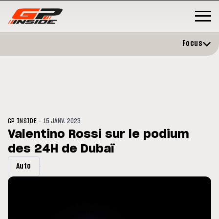
Focus
-
GP INSIDE
15 JANV. 2023
Valentino Rossi sur le podium
des 24H de Dubaï
GP
MOTO GP
rstone : Horaires et
Zarco évite l'opération et vise
Auto
amme du GP de Grande-
retour en septembre
agne